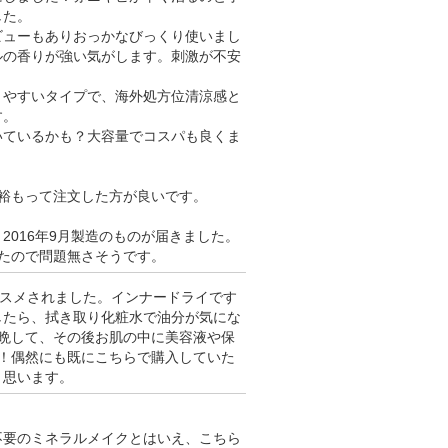
した。
ビューもありおっかなびっくり使いまし
ルの香りが強い気がします。刺激が不安
きやすいタイプで、海外処方位清涼感と
す。
いているかも？大容量でコスパも良くま
裕もって注文した方が良いです。
016年9月製造のものが届きました。
たので問題無さそうです。
オススメされました。インナードライです
したら、拭き取り化粧水で油分が気にな
晩して、その後お肌の中に美容液や保
事！偶然にも既にこちらで購入していた
と思います。
不要のミネラルメイクとはいえ、こちら