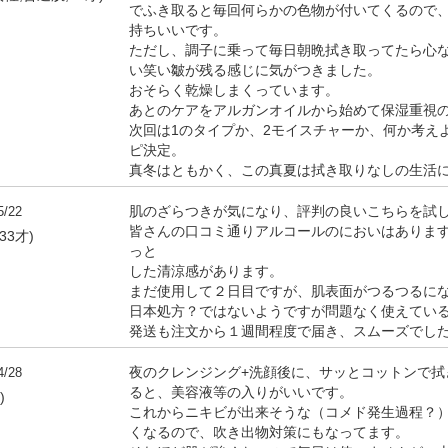
でふき取ると毎回何らかの色物が付いてくるので
持ちいいです。
ただし、調子に乗って毎日朝晩拭き取ってたら心
い笑い皺が残る感じに気がつきました。
おそらく乾燥しまくっています。
あとのケアをアルガンオイルから始めて保湿重視
次回は1のタイプか、2モイスチャーか、何か考え
ピ決定。
真冬はともかく、この真夏は拭き取りなしの生活
5/22
肌のざらつきが気になり、評判の良いこちらを試
皆さんの口コミ通りアルコールのにおいはありま
33才)
っと
した清涼感があります。
まだ使用して２日目ですが、肌表面がつるつるに
日本処方？ではないようですが問題なく使えてい
発送も注文から１週間程度で届き、スムーズでし
4/28
夜のクレンジング+洗顔後に、サッとコットンで拭
ると、美容液等の入りがいいです。
)
これからニキビが出来そうな（コメド発生過程？
くなるので、吹き出物対策にもなってます。