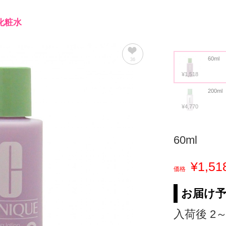
化粧水
60ml
36
¥1,518
200ml
¥4,770
60ml
¥1,51
価格
お届け
入荷後 2