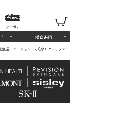
クーポン
る！
総合案内
化粧品
>
ローション・化粧水
> クラリファイ