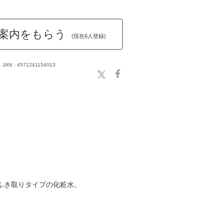
案内をもらう
(現在6人登録)
JAN：4571241154013
ふき取りタイプの化粧水。