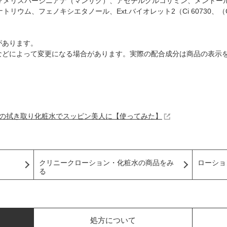
マメリスバージニアナ（マンサク）、アセチルグルコサミン、メントー
ム、フェノキシエタノール、Ext.バイオレット2（Ci 60730、（Ci 1
があります。
などによって変更になる場合があります。実際の配合成分は商品の表示
クの拭き取り化粧水でスッピン美人に【使ってみた】
ローショ
クリニークローション・化粧水の商品をみ
る
処方について