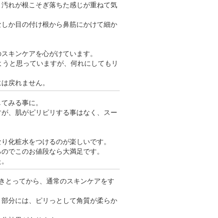
、汚れが根こそぎ落ちた感じが重ねて気
なしか目の付け根から鼻筋にかけて細か
のスキンケアを心がけています。
ようと思っていますが、何れにしてもリ
には戻れません。
してみる事に。
すが、肌がピリピリする事はなく、スー
なり化粧水をつけるのが楽しいです。
るのでこのお値段なら大満足です。
た。
きとってから、通常のスキンケアをす
）部分には、ピリっとして角質が柔らか