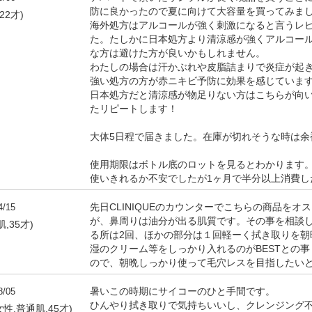
防に良かったので夏に向けて大容量を買ってみま
22才)
海外処方はアルコールが強く刺激になると言うレ
た。たしかに日本処方より清涼感が強くアルコー
な方は避けた方が良いかもしれません。
わたしの場合は汗かぶれや皮脂詰まりで炎症が起
強い処方の方が赤ニキビ予防に効果を感じていま
日本処方だと清涼感が物足りない方はこちらが向
たリピートします！
大体5日程で届きました。在庫が切れそうな時は余
使用期限はボトル底のロットを見るとわかります。2
使いきれるか不安でしたが1ヶ月で半分以上消費し
4/15
先日CLINIQUEのカウンターでこちらの商品を
が、鼻周りは油分が出る肌質です。その事を相談
,35才)
る所は2回、ほかの部分は１回軽ーく拭き取りを朝
湿のクリーム等をしっかり入れるのがBESTとの
ので、朝晩しっかり使って毛穴レスを目指したい
8/05
暑いこの時期にサイコーのひと手間です。
ひんやり拭き取りで気持ちいいし、クレンジング
性,普通肌,45才)