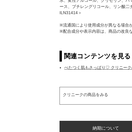
水、変性アルコール、グリセリン、ハ
ース、ブチレングリコール、リン酸二ナトリウ
ILN31414＞
※流通国により使用成分が異なる場合
※配合成分や表示内容は、商品の改良
関連コンテンツを見る
べたつく肌もさっぱり♡ クリニー
クリニークの商品をみる
納期について