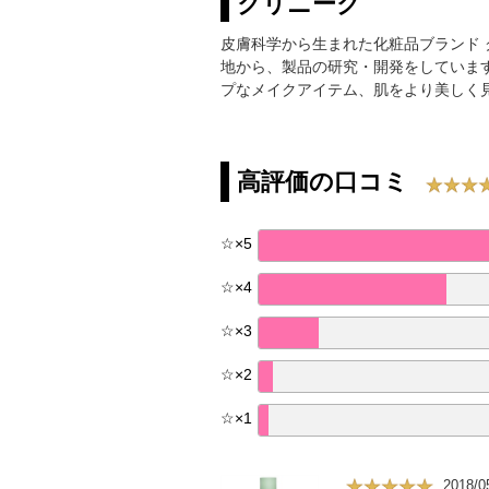
クリニーク
皮膚科学から生まれた化粧品ブランド ク
地から、製品の研究・開発をしています
プなメイクアイテム、肌をより美しく
高評価の口コミ
☆
×
5
☆
×
4
☆
×
3
☆
×
2
☆
×
1
2018/0