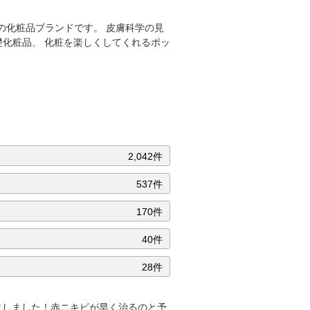
クの化粧品ブランドです。 皮膚科学の見
礎化粧品、 化粧を楽しくしてくれるポッ
2,042件
537件
170件
40件
28件
にしました！赤ニキビが早く治るのと予