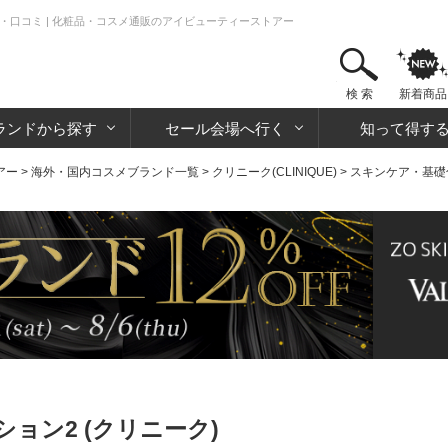
・口コミ | 化粧品・コスメ通販のアイビューティーストアー
検 索
新着商品
ランドから探す
セール会場へ行く
知って得す
アー
>
海外・国内コスメブランド一覧
>
クリニーク(CLINIQUE)
>
スキンケア・基礎
ョン2 (クリニーク)