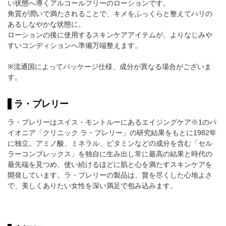
い状態へ導くアルコールフリーのローションです。
角質が潤いで満たされることで、キメをふっくらと整えてハリの
あるしなやかな状態に。
ローションの後に使用するスキンケアアイテムが、よりなじみや
すいコンディションへ準備万端整えます。
※流通国によってパッケージ仕様、成分が異なる場合がございま
す。
ラ・プレリー
ラ・プレリーはスイス・モントルーにあるエイジングケア※1のパ
イオニア「クリニック ラ・プレリー」の研究結果をもとに1982年
に独立。アミノ酸、ミネラル、ビタミンなどの成分を含む「セル
ラーコンプレックス」を独自に生み出し常に最高の結果と時代の
最先端を見つめ、使い続けるほどに肌と心を満たすスキンケアを
開発しています。ラ・プレリーの製品は、贅を尽くした心地よさ
で、美しくありたい女性を深い満足で包み込みます。