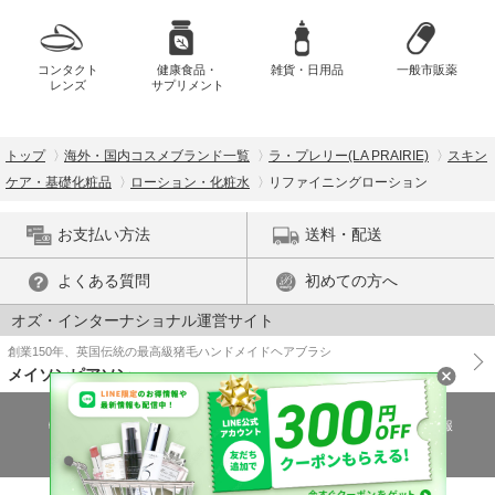
コンタクト
健康食品・
雑貨・日用品
一般市販薬
レンズ
サプリメント
トップ
海外・国内コスメブランド一覧
ラ・プレリー(LA PRAIRIE)
スキン
ケア・基礎化粧品
ローション・化粧水
リファイニングローション
お支払い方法
送料・配送
よくある質問
初めての方へ
オズ・インターナショナル運営サイト
創業150年、英国伝統の最高級猪毛ハンドメイドヘアブラシ
メイソンピアソン
特商法に基づく表示
プライバシーポリシー
医薬品販売許可証の情報
ご利用規約
PC版で表示