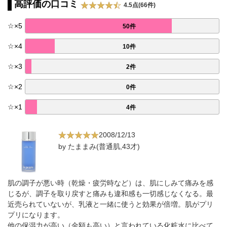
高評価の口コミ
4.5点(66件)
☆
×
5
50件
☆
×
4
10件
☆
×
3
2件
☆
×
2
0件
☆
×
1
4件
2008/12/13
by たままみ(普通肌,43才)
肌の調子が悪い時（乾燥・疲労時など）は、肌にしみて痛みを感
じるが、調子を取り戻すと痛みも違和感も一切感じなくなる。最
近売られていないが、乳液と一緒に使うと効果が倍増。肌がプリ
プリになります。
他の保湿力が高い（金額も高い）と言われている化粧水に比べて