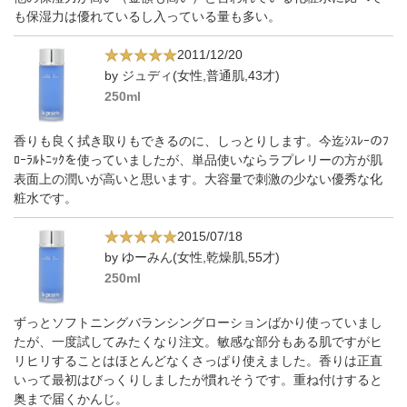
も保湿力は優れているし入っている量も多い。
2011/12/20
by ジュディ(女性,普通肌,43才)
250ml
香りも良く拭き取りもできるのに、しっとりします。今迄ｼｽﾚｰのﾌ
ﾛｰﾗﾙﾄﾆｯｸを使っていましたが、単品使いならラプレリーの方が肌
表面上の潤いが高いと思います。大容量で刺激の少ない優秀な化
粧水です。
2015/07/18
by ゆーみん(女性,乾燥肌,55才)
250ml
ずっとソフトニングバランシングローションばかり使っていまし
たが、一度試してみたくなり注文。敏感な部分もある肌ですがヒ
リヒリすることはほとんどなくさっぱり使えました。香りは正直
いって最初はびっくりしましたが慣れそうです。重ね付けすると
奥まで届くかんじ。