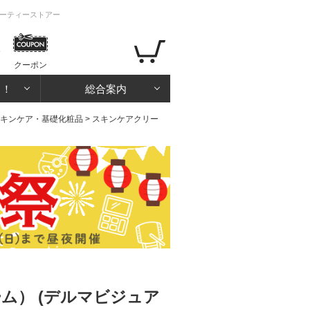
ューティーストアー
クーポン
る！
総合案内
キンケア・基礎化粧品
>
スキンケアクリー
ム） (デルマビジュア