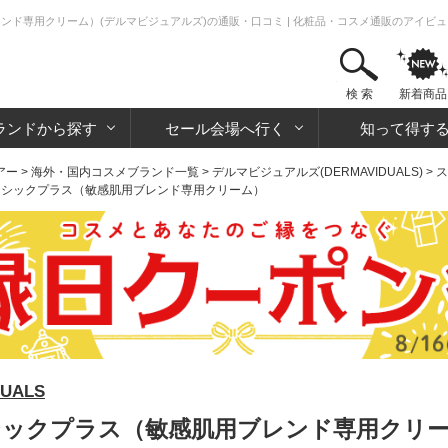
レンド専用クリーム）(デルマビジュアルズ)の通販・口コミ | 化粧品・コスメ通販のアイビ
検 索
新着商品
ランドから探す
セール会場へ行く
知って得す
アー
>
海外・国内コスメブランド一覧
>
デルマビジュアルズ(DERMAVIDUALS)
>
ス
クラシックプラス（敏感肌用ブレンド専用クリーム）
UALS
シックプラス（敏感肌用ブレンド専用クリー