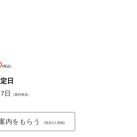
0
(税込)
予定日
～7日
（国内発送）
案内をもらう
(現在2人登録)