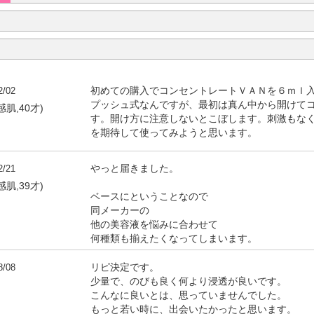
2/02
初めての購入でコンセントレートＶＡＮを６ｍｌ
プッシュ式なんですが、最初は真ん中から開けて
感肌,40才)
す。開け方に注意しないとこぼします。刺激もな
を期待して使ってみようと思います。
2/21
やっと届きました。
感肌,39才)
ベースにということなので
同メーカーの
他の美容液を悩みに合わせて
何種類も揃えたくなってしまいます。
8/08
リピ決定です。
少量で、のびも良く何より浸透が良いです。
こんなに良いとは、思っていませんでした。
もっと若い時に、出会いたかったと思います。