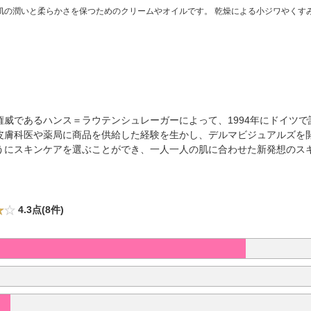
肌の潤いと柔らかさを保つためのクリームやオイルです。 乾燥による小ジワやくす
威であるハンス＝ラウテンシュレーガーによって、1994年にドイツ
皮膚科医や薬局に商品を供給した経験を生かし、デルマビジュアルズを開
うにスキンケアを選ぶことができ、一人一人の肌に合わせた新発想のス
4.3点(8件)