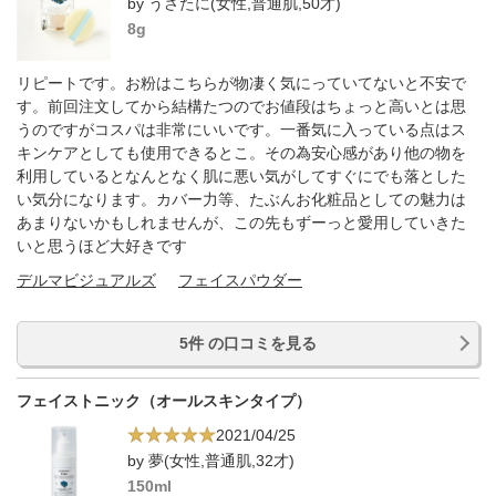
by うさたに(女性,普通肌,50才)
8g
リピートです。お粉はこちらが物凄く気にっていてないと不安で
す。前回注文してから結構たつのでお値段はちょっと高いとは思
うのですがコスパは非常にいいです。一番気に入っている点はス
キンケアとしても使用できるとこ。その為安心感があり他の物を
利用しているとなんとなく肌に悪い気がしてすぐにでも落とした
い気分になります。カバー力等、たぶんお化粧品としての魅力は
あまりないかもしれませんが、この先もずーっと愛用していきた
いと思うほど大好きです
デルマビジュアルズ
フェイスパウダー
5件 の口コミを見る
フェイストニック（オールスキンタイプ）
2021/04/25
by 夢(女性,普通肌,32才)
150ml