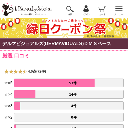
検索
ログイン
カート
メニュー
デルマビジュアルズ(DERMAVIDUALS)ＤＭＳベース
厳選 口コミ
4.6点(72件)
☆
×
5
53件
☆
×
4
14件
☆
×
3
4件
☆
×
2
0件