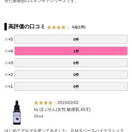
せた新発想のスキンケアシリーズです。
高評価の口コミ
4点(1件)
☆
×
5
0件
☆
×
4
1件
☆
×
3
0件
☆
×
2
0件
☆
×
1
0件
2015/02/02
by ぼぶせん(女性,敏感肌,40才)
20ml
はじめてデルマを使ってみました。ＤＭＳベースハイクラシック