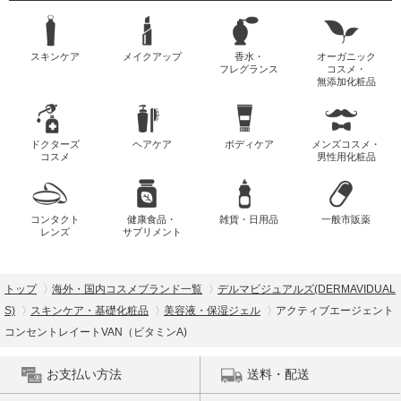
スキンケア
メイクアップ
香水・
オーガニック
フレグランス
コスメ・
無添加化粧品
ドクターズ
ヘアケア
ボディケア
メンズコスメ・
コスメ
男性用化粧品
コンタクト
健康食品・
雑貨・日用品
一般市販薬
レンズ
サプリメント
トップ
海外・国内コスメブランド一覧
デルマビジュアルズ(DERMAVIDUAL
S)
スキンケア・基礎化粧品
美容液・保湿ジェル
アクティブエージェント
コンセントレイートVAN（ビタミンA)
お支払い方法
送料・配送