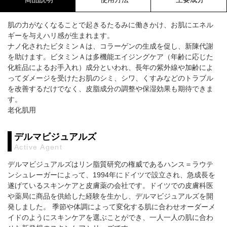
肌の力がなくなることで起きるたるみに働きかけ、お肌にエネル
ギーを与えハリ感が生まれます。
ナノ化されたビタミンＡは、コラーゲンの生成を促し、新陳代謝
を助けます。ビタミンＡは多機能エイジングケア（年齢に応じた
化粧品によるお手入れ）成分といわれ、長年の紫外線や加齢によ
ってダメージを受けたお肌のシミ、シワ、くすみなどのトラブル
を改善するだけでなく、皮脂成分の調整や保湿効果も期待できま
す。
老化肌用
デルマビジュアルズ
Active Agent
デルマビジュアルズはリン脂質研究の権威であるハンス＝ラウテ
ンシュレーガーによって、1994年にドイツで設立され、急成長を
遂げているスキンケアと皮膚薬の会社です。ドイツでの皮膚科医
や薬局に商品を供給した経験を生かし、デルマビジュアルズを開
発しました。 季節や体調によって変化する肌に合わせオーダーメ
イドのようにスキンケアを選ぶことができ、一人一人の肌に合わ