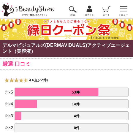
検索
ログイン
カート
メニュー
デルマビジュアルズ(DERMAVIDUALS)アクティブエージェ
ント（美容液）
厳選 口コミ
4.6点(72件)
☆
×
5
53件
☆
×
4
14件
☆
×
3
4件
☆
×
2
0件