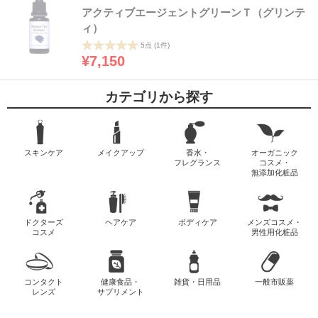
アクティブエージェントグリーンＴ（グリンテ
ィ）
5点
(1件)
¥7,150
カテゴリから探す
スキンケア
メイクアップ
香水・
オーガニック
フレグランス
コスメ・
無添加化粧品
ドクターズ
ヘアケア
ボディケア
メンズコスメ・
コスメ
男性用化粧品
コンタクト
健康食品・
雑貨・日用品
一般市販薬
レンズ
サプリメント