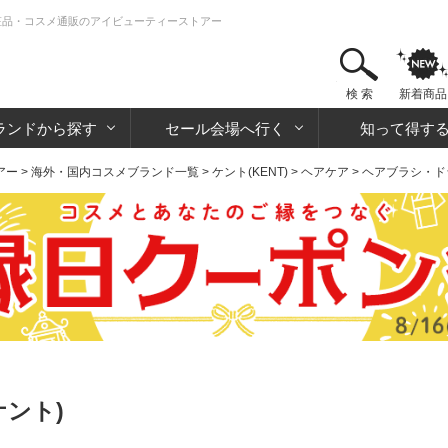
化粧品・コスメ通販のアイビューティーストアー
検 索
新着商品
ランドから探す
セール会場へ行く
知って得す
アー
>
海外・国内コスメブランド一覧
>
ケント(KENT)
>
ヘアケア
>
ヘアブラシ・ド
ケント)