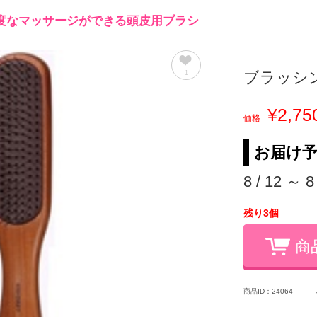
度なマッサージができる頭皮用ブラシ
ブラッシ
1
¥2,75
価格
お届け
8 / 12 ～ 8
残り3個
商
商品ID：24064