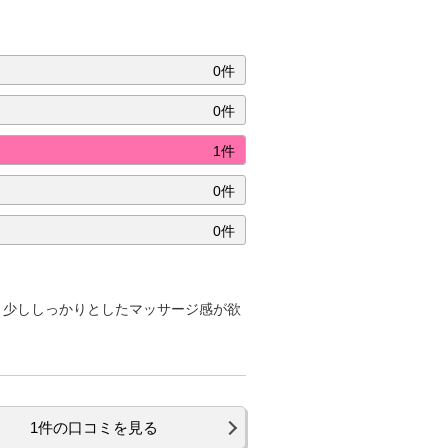
0件
0件
1件
0件
0件
う少ししっかりとしたマッサージ感が欲
1件の口コミを見る