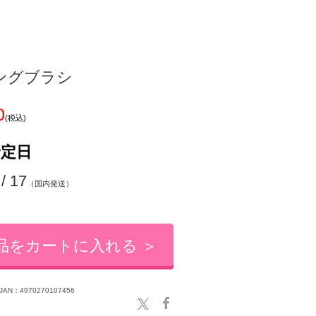
ングブラシ
0
(税込)
予定日
 / 17
（国内発送）
品をカートに入れる ＞
JAN：4970270107456