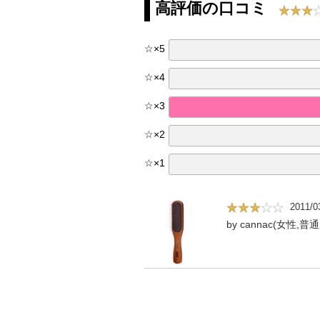
高評価の口コミ
☆
×
5
☆
×
4
☆
×
3
☆
×
2
☆
×
1
2011/0
by cannac(女性,普通