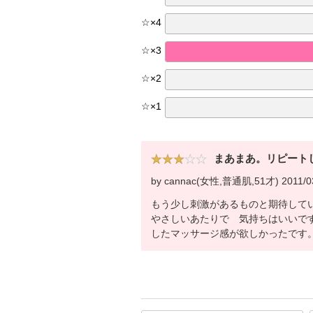
☆
×
4
☆
×
3
☆
×
2
☆
×
1
まあまあ。リピート
by cannac(女性,普通肌,51才) 2011/0
もう少し刺激があるものと期待して
やさしいあたりで 気持ちはいいで
したマッサージ感が欲しかったです