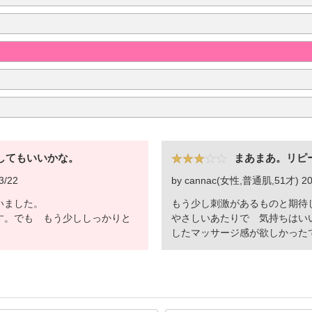
してもいいかな。
まあまあ。リピ
3/22
by cannac(女性,普通肌,51才) 201
いました。
もう少し刺激があるものと期待
す。でも もう少ししっかりと
やさしいあたりで 気持ちはい
。
したマッサージ感が欲しかった