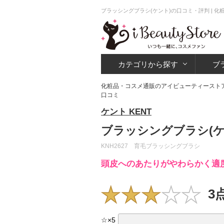
ブラッシングブラシ(ケント)の口コミ・評判 | 
カテゴリから探す
ブ
化粧品・コスメ通販のアイビューティースト
口コミ
ケント KENT
ブラッシングブラシ(ケ
KNH2627 育毛ブラッシングブラシ
頭皮へのあたりがやわらかく適
3
☆
×
5