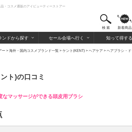
化粧品・コスメ通販のアイビューティーストアー
検 索
新着商品
ランドから探す
セール会場へ行く
知って得す
アー
>
海外・国内コスメブランド一覧
>
ケント(KENT)
>
ヘアケア
>
ヘアブラシ・ド
ント)の口コミ
度なマッサージができる頭皮用ブラシ
点