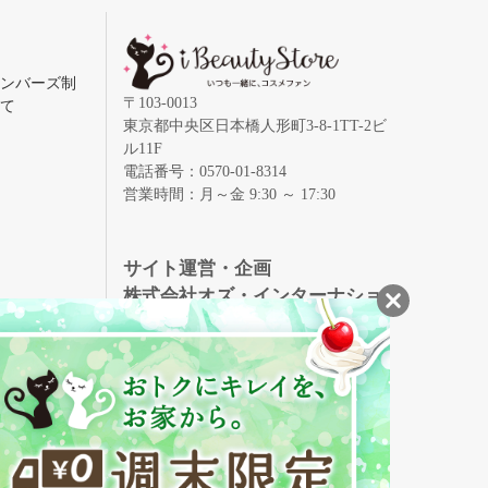
メンバーズ制
〒103-0013
いて
東京都中央区日本橋人形町3-8-1TT-2ビ
ル11F
電話番号：0570-01-8314
営業時間：月～金 9:30 ～ 17:30
録
サイト運営・企画
株式会社オズ・インターナショ
ナル
創業150年、英国伝統の最高級猪毛ハン
S
ドメイドヘアブラシ
メイソンピアソン