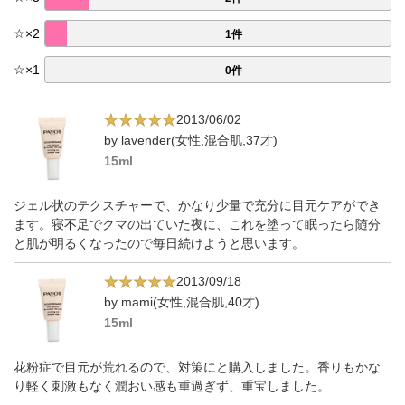
☆
×
2
1件
☆
×
1
0件
2013/06/02
by lavender(女性,混合肌,37才)
15ml
ジェル状のテクスチャーで、かなり少量で充分に目元ケアができ
ます。寝不足でクマの出ていた夜に、これを塗って眠ったら随分
と肌が明るくなったので毎日続けようと思います。
2013/09/18
by mami(女性,混合肌,40才)
15ml
花粉症で目元が荒れるので、対策にと購入しました。香りもかな
り軽く刺激もなく潤おい感も重過ぎず、重宝しました。