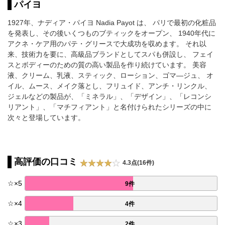
パイヨ
1927年、ナディア・パイヨ Nadia Payot は、 パリで最初の化粧品
を発表し、その後いくつものブティックをオープン、 1940年代に
アクネ・ケア用のパテ・グリースで大成功を収めます。 それ以
来、技術力を要に、高級品ブランドとしてスパも併設し、 フェイ
スとボディーのための質の高い製品を作り続けています。 美容
液、クリーム、乳液、スティック、ローション、ゴマ―ジュ、 オ
イル、ムース、メイク落とし、フリュイド、アンチ・リンクル、
ジェルなどの製品が、「ミネラル」、「デザイン」、「レコンシ
リアント」、「マチフィアント」と名付けられたシリーズの中に
次々と登場しています。
高評価の口コミ
4.3点(16件)
☆
×
5
9件
☆
×
4
4件
☆
×
3
2件