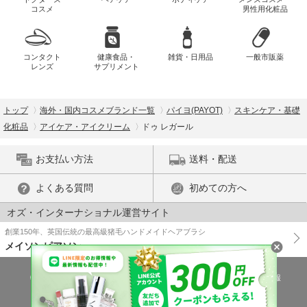
コスメ
男性用化粧品
コンタクト
健康食品・
雑貨・日用品
一般市販薬
レンズ
サプリメント
トップ
海外・国内コスメブランド一覧
パイヨ(PAYOT)
スキンケア・基礎
化粧品
アイケア・アイクリーム
ドゥ レガール
お支払い方法
送料・配送
よくある質問
初めての方へ
オズ・インターナショナル運営サイト
創業150年、英国伝統の最高級猪毛ハンドメイドヘアブラシ
メイソンピアソン
特商法に基づく表示
プライバシーポリシー
医薬品販売許可証の情報
ご利用規約
PC版で表示