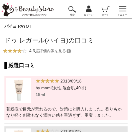
検索
ログイン
カート
メニュー
パイヨ PAYOT
ドゥ レガール(パイヨ)
の口コミ
4.3点
評価内訳を見る
厳選口コミ
2013/09/18
by mami(女性,混合肌,40才)
15ml
花粉症で目元が荒れるので、対策にと購入しました。香りもか
なり軽く刺激もなく潤おい感も重過ぎず、重宝しました。
2013/10/22