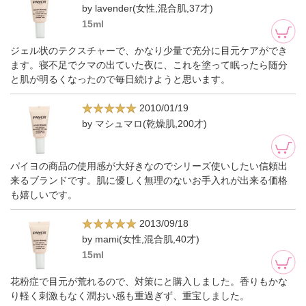
by lavender(女性,混合肌,37才)
15ml
ジェル状のテクスチャーで、かなり少量で充分に目元ケアができ
ます。寝不足でクマの出ていた夜に、これを塗って眠ったら随分
と肌が明るくなったので毎日続けようと思います。
2010/01/19
by マシュマロ(乾燥肌,200才)
パイヨの商品の使用感が大好きなのでシリーズ使いしたい信頼出
来るブランドです。肌に優しく無理のないお手入れが出来る価格
も嬉しいです。
2013/09/18
by mami(女性,混合肌,40才)
15ml
花粉症で目元が荒れるので、対策にと購入しました。香りもかな
り軽く刺激もなく潤おい感も重過ぎず、重宝しました。