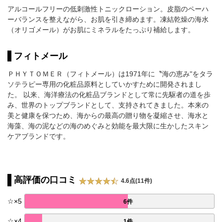
アルコールフリーの低刺激性トニックローション。皮脂のペーハ
ーバランスを整えながら、お肌を引き締めます。凍結乾燥の海水
（オリゴメール）がお肌にミネラルをたっぷり補給します。
フィトメール
ＰＨＹＴＯＭＥＲ（フィトメール）は1971年に〝海の恵み"をタラ
ソテラピー専用の化粧品原料としていかすために開発されまし
た。 以来、海洋療法の化粧品ブランドとして常に先駆者の道を歩
み、世界のトップブランドとして、支持されてきました。本来の
美と健康を保つため、海からの最高の贈り物を凝縮させ、海水と
海藻、海の泥などの海のめぐみと効能を最大限に生かしたスキン
ケアブランドです。
高評価の口コミ
4.6点(11件)
☆
×
5
6件
☆
×
4
1件