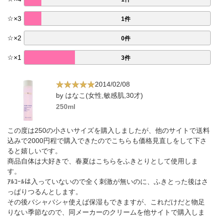
☆
×
3
1件
☆
×
2
0件
☆
×
1
3件
2014/02/08
by はなこ(女性,敏感肌,30才)
250ml
この度は250の小さいサイズを購入しましたが、他のサイトで送料
込みで2000円程で購入できたのでこちらも価格見直しをして下さ
ると嬉しいです。
商品自体は大好きで、春夏はこちらをふきとりとして使用しま
す。
ｱﾙｺｰﾙは入っていないので全く刺激が無いのに、ふきとった後はさ
っぱりつるんとします。
その後バシャバシャ使えば保湿もできますが、これだけだと物足
りない季節なので、同メーカーのクリームを他サイトで購入しま