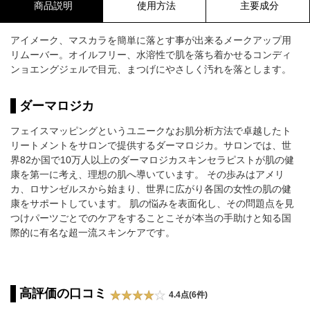
商品説明
使用方法
主要成分
アイメーク、マスカラを簡単に落とす事が出来るメークアップ用
リムーバー。オイルフリー、水溶性で肌を落ち着かせるコンディ
ンョエングジェルで目元、まつげにやさしく汚れを落とします。
ダーマロジカ
フェイスマッピングというユニークなお肌分析方法で卓越したト
リートメントをサロンで提供するダーマロジカ。サロンでは、世
界82か国で10万人以上のダーマロジカスキンセラピストが肌の健
康を第一に考え、理想の肌へ導いています。 その歩みはアメリ
カ、ロサンゼルスから始まり、世界に広がり各国の女性の肌の健
康をサポートしています。 肌の悩みを表面化し、その問題点を見
つけパーツごとでのケアをすることこそが本当の手助けと知る国
際的に有名な超一流スキンケアです。
高評価の口コミ
4.4点(6件)