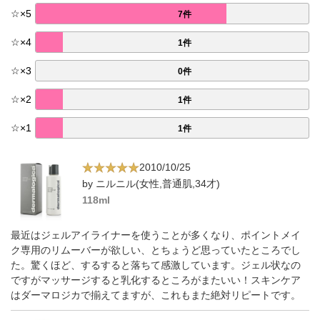
☆
×
5
7件
☆
×
4
1件
☆
×
3
0件
☆
×
2
1件
☆
×
1
1件
2010/10/25
by ニルニル(女性,普通肌,34才)
118ml
最近はジェルアイライナーを使うことが多くなり、ポイントメイ
ク専用のリムーバーが欲しい、とちょうど思っていたところでし
た。驚くほど、するすると落ちて感激しています。ジェル状なの
ですがマッサージすると乳化するところがまたいい！スキンケア
はダーマロジカで揃えてますが、これもまた絶対リピートです。