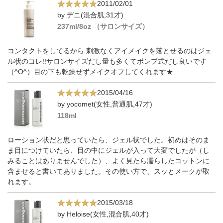
2011/02/01
by デニ(混合肌,31才)
237ml/8oz （サロンサイズ）
コンタクトをしてるから 刺激なくアイメイクを落とせるのはジェ
ル状のコレ!!サロンサイズだし量も多くてポンプ式だし良いです
（^O^）目の下も乾燥せずメイクオフしてくれます★
2015/04/16
by yocomet(女性,普通肌,47才)
118ml
ローション状だと思っていたら、ジェル状でした。初めはそのま
ま目につけていたら、目の中にジェルが入って大変でしたが（し
みることはありませんでした）、よく見たら濡らしたコットンに
含ませると書いてありました。その使い方で、スッとメークが取
れます。
2015/03/18
by Heloise(女性,混合肌,40才)