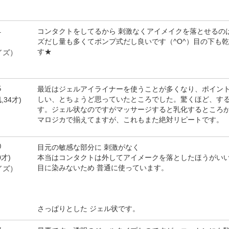
1
コンタクトをしてるから 刺激なくアイメイクを落とせるのは
ズだし量も多くてポンプ式だし良いです（^O^）目の下も
す★
サイズ）
5
最近はジェルアイライナーを使うことが多くなり、ポイン
しい、とちょうど思っていたところでした。驚くほど、す
,34才)
す。ジェル状なのですがマッサージすると乳化するところ
マロジカで揃えてますが、これもまた絶対リピートです。
0
目元の敏感な部分に 刺激がなく
本当はコンタクトは外してアイメークを落としたほうがい
0才)
目に染みないため 普通に使っています。
サイズ）
さっぱりとした ジェル状です。