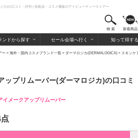
ジカ)の口コミ・評判 | 化粧品・コスメ通販のアイビューティーストアー
検 索
新着商品
ランドから探す
セール会場へ行く
知って得す
アー
>
海外・国内コスメブランド一覧
>
ダーマロジカ(DERMALOGICA)
>
スキンケ
アップリムーバー(ダーマロジカ)の口コミ
アイメークアップリムーバー
4点