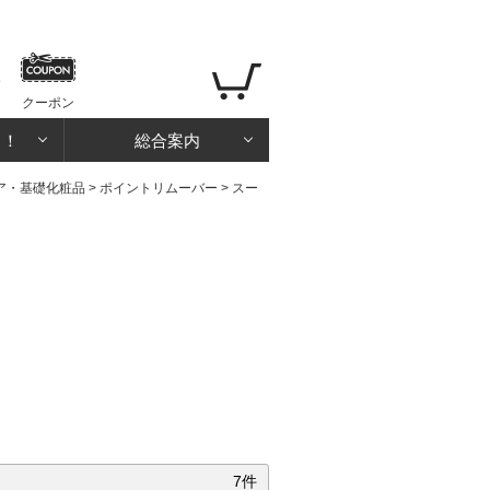
クーポン
る！
総合案内
ア・基礎化粧品
>
ポイントリムーバー
>
スー
7件