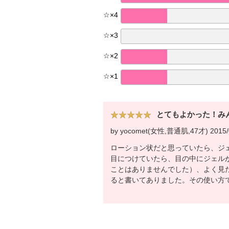
☆
×
4
☆
×
3
☆
×
2
☆
×
1
とてもよかった！み
by yocomet(女性,普通肌,47才) 2015/
ローション状だと思っていたら、ジ
目につけていたら、目の中にジェル
ことはありませんでした）、よく見
ると書いてありました。その使い方