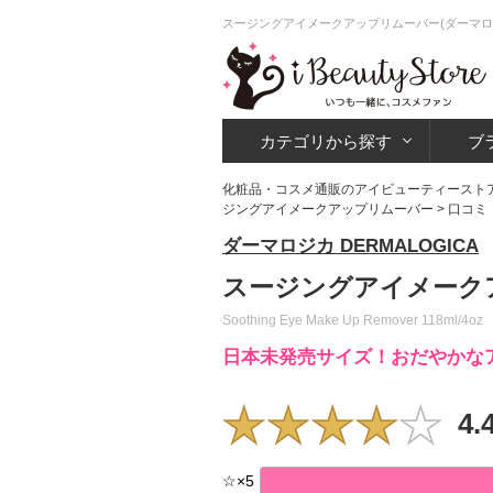
スージングアイメークアップリムーバー(ダーマロ
カテゴリから探す
ブ
化粧品・コスメ通販のアイビューティースト
ジングアイメークアップリムーバー
> 口コミ
ダーマロジカ DERMALOGICA
スージングアイメーク
Soothing Eye Make Up Remover 118ml/4oz
日本未発売サイズ！おだやかな
4.
☆
×
5