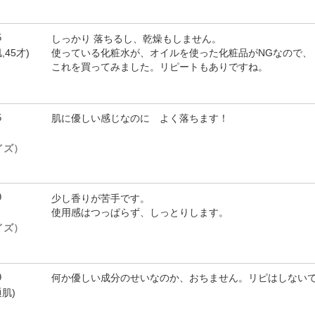
5
しっかり 落ちるし、乾燥もしません。
使っている化粧水が、オイルを使った化粧品がNGなので、
,45才)
これを買ってみました。リピートもありですね。
5
肌に優しい感じなのに よく落ちます！
サイズ）
9
少し香りが苦手です。
使用感はつっぱらず、しっとりします。
サイズ）
9
何か優しい成分のせいなのか、おちません。リピはしない
通肌)