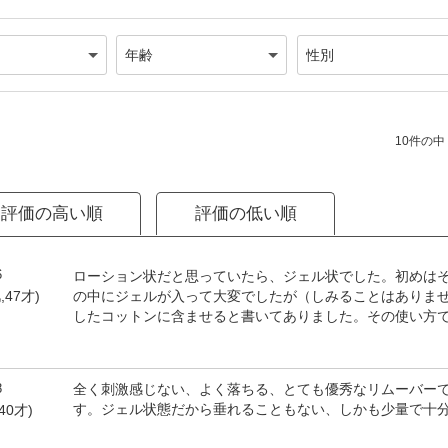
10件の中（
評価の高い順
評価の低い順
6
ローション状だと思っていたら、ジェル状でした。初めは
の中にジェルが入って大変でしたが（しみることはありま
,47才)
したコットンに含ませると書いてありました。その使い方
8
全く刺激感じない、よく落ちる、とても優秀なリムーバー
す。ジェル状態だから垂れることもない、しかも少量で十
40才)