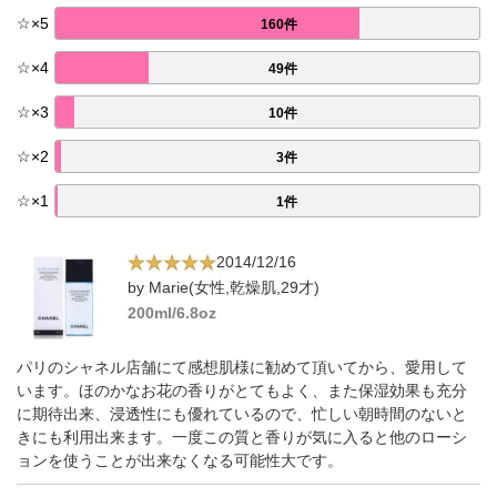
☆
×
5
160件
☆
×
4
49件
☆
×
3
10件
☆
×
2
3件
☆
×
1
1件
2014/12/16
by Marie(女性,乾燥肌,29才)
200ml/6.8oz
パリのシャネル店舗にて感想肌様に勧めて頂いてから、愛用して
います。ほのかなお花の香りがとてもよく、また保湿効果も充分
に期待出来、浸透性にも優れているので、忙しい朝時間のないと
きにも利用出来ます。一度この質と香りが気に入ると他のローシ
ョンを使うことが出来なくなる可能性大です。