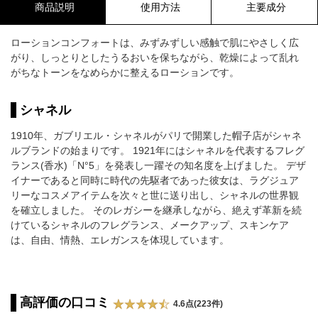
商品説明
使用方法
主要成分
ローションコンフォートは、みずみずしい感触で肌にやさしく広
がり、しっとりとしたうるおいを保ちながら、乾燥によって乱れ
がちなトーンをなめらかに整えるローションです。
シャネル
1910年、ガブリエル・シャネルがパリで開業した帽子店がシャネ
ルブランドの始まりです。 1921年にはシャネルを代表するフレグ
ランス(香水)「N°5」を発表し一躍その知名度を上げました。 デザ
イナーであると同時に時代の先駆者であった彼女は、ラグジュア
リーなコスメアイテムを次々と世に送り出し、シャネルの世界観
を確立しました。 そのレガシーを継承しながら、絶えず革新を続
けているシャネルのフレグランス、メークアップ、スキンケア
は、自由、情熱、エレガンスを体現しています。
高評価の口コミ
4.6点(223件)