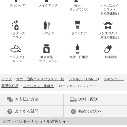
スキンケア
メイクアップ
香水・
オーガニック
フレグランス
コスメ・
無添加化粧品
ドクターズ
ヘアケア
ボディケア
メンズコスメ・
コスメ
男性用化粧品
コンタクト
健康食品・
雑貨・日用品
一般市販薬
レンズ
サプリメント
トップ
海外・国内コスメブランド一覧
シャネル(CHANEL)
スキンケア・
基礎化粧品
ローション・化粧水
ローションコンフォート
お支払い方法
送料・配送
よくある質問
初めての方へ
オズ・インターナショナル運営サイト