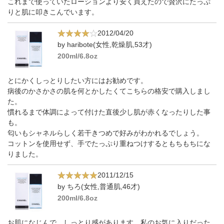
これまで使っていたローションより安く買えたので贅沢にたっぷ
りと肌に叩きこんでいます。
2012/04/20
by haribote(女性,乾燥肌,53才)
200ml/6.8oz
とにかくしっとりしたい方にはお勧めです。
病後のかさかさの肌を何とかしたくてこちらの格安で購入しまし
た。
慣れるまで体調によって付けた直後少し肌が赤くなったりした事
も。
匂いもシャネルらしく若干きつめで好みがわかれるでしょう。
コットンを使用せず、手でたっぷり重ねつけするともちもちにな
りました。
2011/12/15
by ちろ(女性,普通肌,46才)
200ml/6.8oz
お肌になじんで、しっとり感があります。私のお気に入りだった