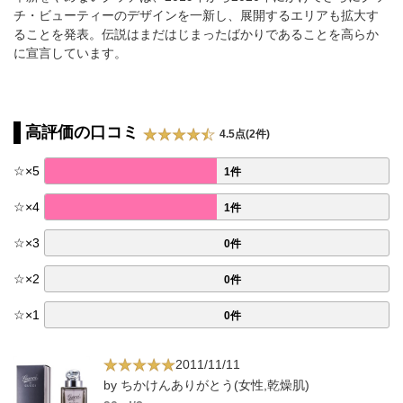
チ・ビューティーのデザインを一新し、展開するエリアも拡大す
ることを発表。伝説はまだはじまったばかりであることを高らか
に宣言しています。
高評価の口コミ
4.5点(2件)
☆
×
5
1件
☆
×
4
1件
☆
×
3
0件
☆
×
2
0件
☆
×
1
0件
2011/11/11
by ちかけんありがとう(女性,乾燥肌)