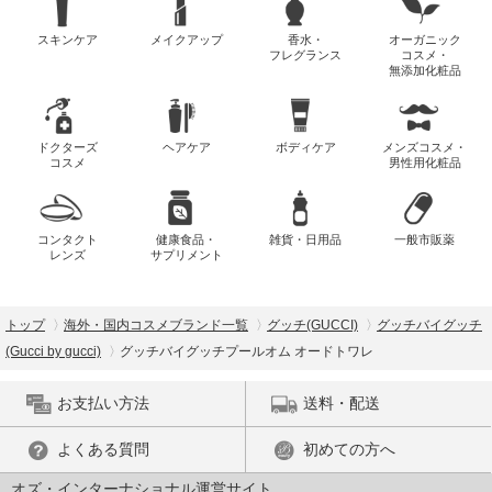
スキンケア
メイクアップ
香水・
オーガニック
フレグランス
コスメ・
無添加化粧品
ドクターズ
ヘアケア
ボディケア
メンズコスメ・
コスメ
男性用化粧品
コンタクト
健康食品・
雑貨・日用品
一般市販薬
レンズ
サプリメント
トップ
海外・国内コスメブランド一覧
グッチ(GUCCI)
グッチバイグッチ
(Gucci by gucci)
グッチバイグッチプールオム オードトワレ
お支払い方法
送料・配送
よくある質問
初めての方へ
オズ・インターナショナル運営サイト