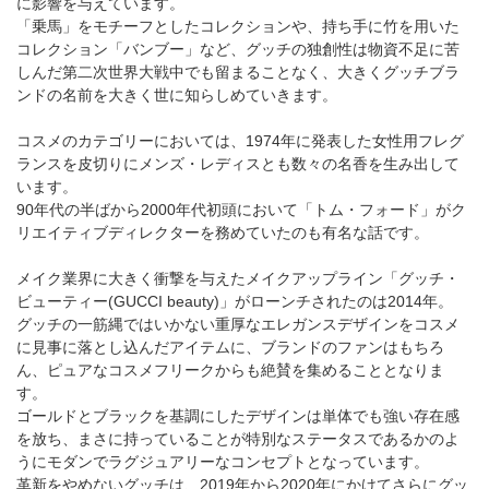
に影響を与えています。
「乗馬」をモチーフとしたコレクションや、持ち手に竹を用いた
コレクション「バンブー」など、グッチの独創性は物資不足に苦
しんだ第二次世界大戦中でも留まることなく、大きくグッチブラ
ンドの名前を大きく世に知らしめていきます。
コスメのカテゴリーにおいては、1974年に発表した女性用フレグ
ランスを皮切りにメンズ・レディスとも数々の名香を生み出して
います。
90年代の半ばから2000年代初頭において「トム・フォード」がク
リエイティブディレクターを務めていたのも有名な話です。
メイク業界に大きく衝撃を与えたメイクアップライン「グッチ・
ビューティー(GUCCI beauty)」がローンチされたのは2014年。
グッチの一筋縄ではいかない重厚なエレガンスデザインをコスメ
に見事に落とし込んだアイテムに、ブランドのファンはもちろ
ん、ピュアなコスメフリークからも絶賛を集めることとなりま
す。
ゴールドとブラックを基調にしたデザインは単体でも強い存在感
を放ち、まさに持っていることが特別なステータスであるかのよ
うにモダンでラグジュアリーなコンセプトとなっています。
革新をやめないグッチは、2019年から2020年にかけてさらにグッ