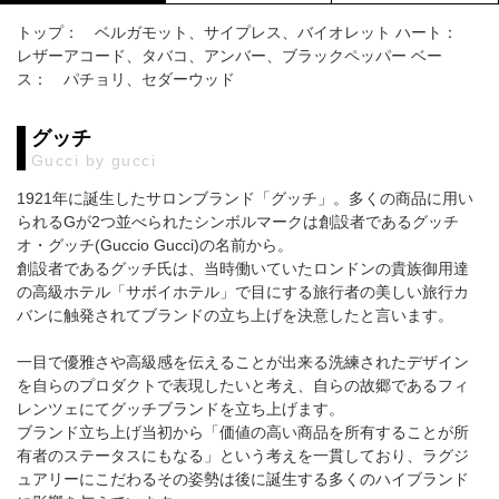
トップ： ベルガモット、サイプレス、バイオレット ハート：
レザーアコード、タバコ、アンバー、ブラックペッパー ベー
ス： パチョリ、セダーウッド
グッチ
Gucci by gucci
1921年に誕生したサロンブランド「グッチ」。多くの商品に用い
られるGが2つ並べられたシンボルマークは創設者であるグッチ
オ・グッチ(Guccio Gucci)の名前から。
創設者であるグッチ氏は、当時働いていたロンドンの貴族御用達
の高級ホテル「サボイホテル」で目にする旅行者の美しい旅行カ
バンに触発されてブランドの立ち上げを決意したと言います。
一目で優雅さや高級感を伝えることが出来る洗練されたデザイン
を自らのプロダクトで表現したいと考え、自らの故郷であるフィ
レンツェにてグッチブランドを立ち上げます。
ブランド立ち上げ当初から「価値の高い商品を所有することが所
有者のステータスにもなる」という考えを一貫しており、ラグジ
ュアリーにこだわるその姿勢は後に誕生する多くのハイブランド