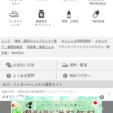
コスメ
男性用化粧品
コンタクト
健康食品・
雑貨・日用品
一般市販薬
レンズ
サプリメント
トップ
海外・国内コスメブランド一覧
オリジンズ(ORIGINS)
スキンケ
ア・基礎化粧品
美容液・保湿ジェル
プランティドートフェースセラム（限
定版） 30ml/1oz
お支払い方法
送料・配送
よくある質問
初めての方へ
オズ・インターナショナル運営サイト
創業150年、英国伝統の最高級猪毛ハンドメイドヘアブラシ
メイソンピアソン
特商法に基づく表示
プライバシーポリシー
医薬品販売許可証の情報
ご利用規約
PC版で表示