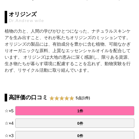
オリジンズ
Dr.Andrew wile
植物の力と、人間の学びがひとつになった、ナチュラルスキンケ
アを生み出すこと、それが私たちオリジンズのミッションです。
オリジンズの製品には、有効成分を豊かに含む植物、可能なかぎ
りオーガニックな原料、上質なエッセンシャルオイルを配合して
います。 オリジンズは大地の恵みに深く感謝し、限りある資源、
生き物たちが暮らす環境に配慮することを忘れず、動物実験を行
わず、リサイクル活動に取り組んでいます。
高評価の口コミ
5点(1件)
☆
×
5
1件
☆
×
4
0件
☆
×
3
0件