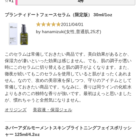
☆
×
1
4件
プランティドートフェースセラム（限定版） 30ml/1oz
2011/04/01
by hanamizuki(女性,普通肌,25才)
このセラムは常備しておきたい商品です。美白効果があるとか、
保湿力が凄いといった効果は感じません。でも、肌の調子が悪い
時にこのセラムに切り替えると肌の調子がよくなります。また、
徹夜が続いてもこのセラムを使用していると肌がまったくあれま
せん。なので、攻めの美容液を探しつつ、守りのアイテムとして
常備しておきたい商品です。ちなみに、香りは同ラインの化粧水
よりもきのこの独特な香りが強いです。最初はえっと思いました
が、慣れちゃうと全然気になりません。
オリジンズ
美容液・保湿ジェル
ネバーアダルモーメントスキンブライトニングフェイスポリッシ
ャー 125ml/4.2oz