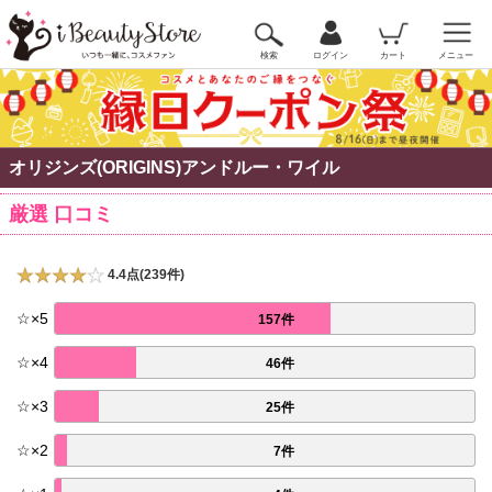
検索
ログイン
カート
メニュー
オリジンズ(ORIGINS)アンドルー・ワイル
厳選 口コミ
4.4点(239件)
☆
×
5
157件
☆
×
4
46件
☆
×
3
25件
☆
×
2
7件