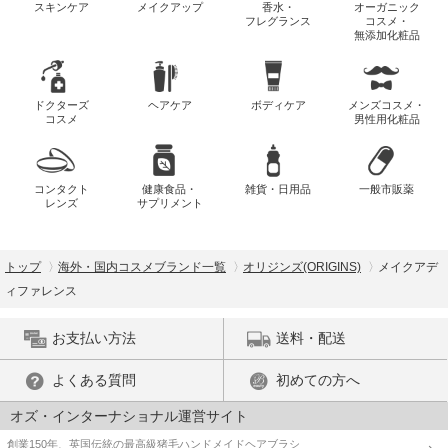
スキンケア
メイクアップ
香水・
オーガニック
フレグランス
コスメ・
無添加化粧品
ドクターズ
ヘアケア
ボディケア
メンズコスメ・
コスメ
男性用化粧品
コンタクト
健康食品・
雑貨・日用品
一般市販薬
レンズ
サプリメント
トップ
海外・国内コスメブランド一覧
オリジンズ(ORIGINS)
メイクアデ
ィファレンス
お支払い方法
送料・配送
よくある質問
初めての方へ
オズ・インターナショナル運営サイト
創業150年、英国伝統の最高級猪毛ハンドメイドヘアブラシ