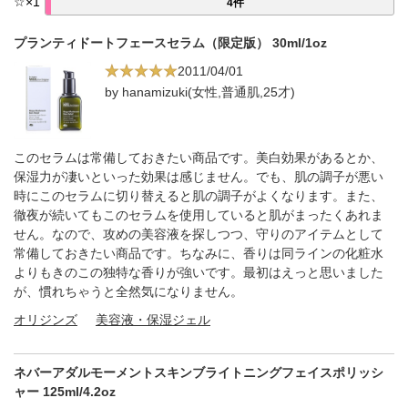
☆
×
1
4件
プランティドートフェースセラム（限定版） 30ml/1oz
2011/04/01
by hanamizuki(女性,普通肌,25才)
このセラムは常備しておきたい商品です。美白効果があるとか、
保湿力が凄いといった効果は感じません。でも、肌の調子が悪い
時にこのセラムに切り替えると肌の調子がよくなります。また、
徹夜が続いてもこのセラムを使用していると肌がまったくあれま
せん。なので、攻めの美容液を探しつつ、守りのアイテムとして
常備しておきたい商品です。ちなみに、香りは同ラインの化粧水
よりもきのこの独特な香りが強いです。最初はえっと思いました
が、慣れちゃうと全然気になりません。
オリジンズ
美容液・保湿ジェル
ネバーアダルモーメントスキンブライトニングフェイスポリッシ
ャー 125ml/4.2oz