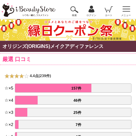
検索
ログイン
カート
メニュー
オリジンズ(ORIGINS)メイクアディファレンス
厳選 口コミ
4.4点(239件)
☆
×
5
157件
☆
×
4
46件
☆
×
3
25件
☆
×
2
7件