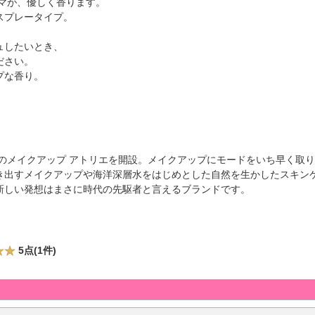
マが、優しく香ります。
スプレータイプ。
ュしたいとき、
ださい。
プな香り。
式のメイクアップ アトリエを開設。メイクアップにモードをいち早く取
き出すメイクアップや海洋深層水をはじめとした自然を生かしたスキン
新しい発想はまさに時代の先駆者と言えるブランドです。
5点(1件)