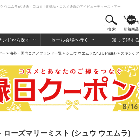
ュウ ウエムラ)の通販・口コミ | 化粧品・コスメ通販のアイビューティーストアー
検 索
新着商品
ランドから探す
セール会場へ行く
知って得す
アー
>
海外・国内コスメブランド一覧
>
シュウ ウエムラ(Shu Uemura)
>
スキンケ
 ローズマリーミスト (シュウ ウエムラ)