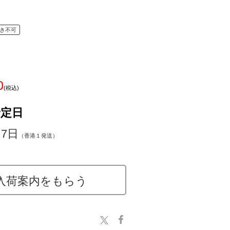
き不可
0
(税込)
予定日
～7日
（香港１発送）
入荷案内をもらう