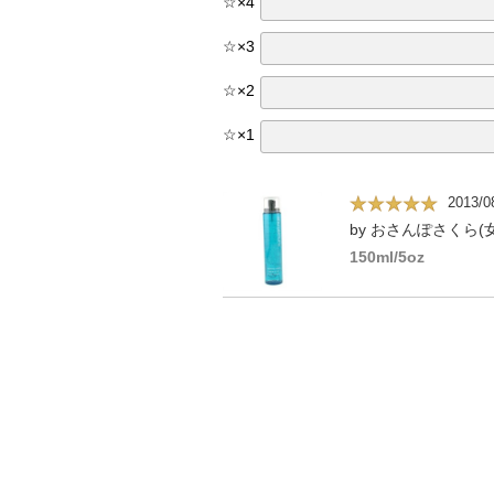
☆
×
4
☆
×
3
☆
×
2
☆
×
1
2013/0
by おさんぽさくら(女
150ml/5oz