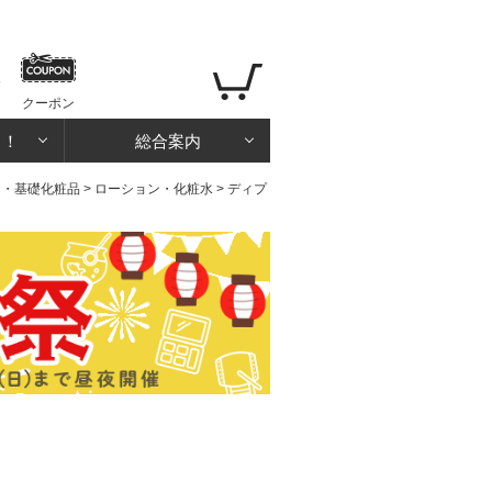
クーポン
る！
総合案内
ア・基礎化粧品
>
ローション・化粧水
> ディプ