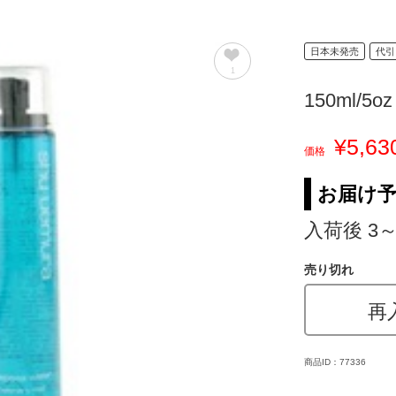
日本未発売
代引
1
150ml/5oz
¥5,63
価格
お届け
入荷後 3
売り切れ
再
商品ID：77336