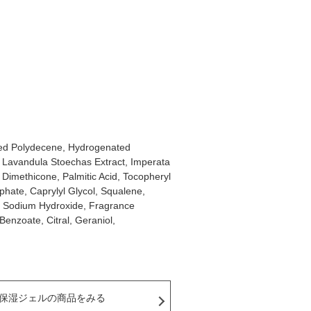
ated Polydecene, Hydrogenated
t, Lavandula Stoechas Extract, Imperata
 Dimethicone, Palmitic Acid, Tocopheryl
phate, Caprylyl Glycol, Squalene,
e, Sodium Hydroxide, Fragrance
Benzoate, Citral, Geraniol,
保湿ジェルの商品をみる