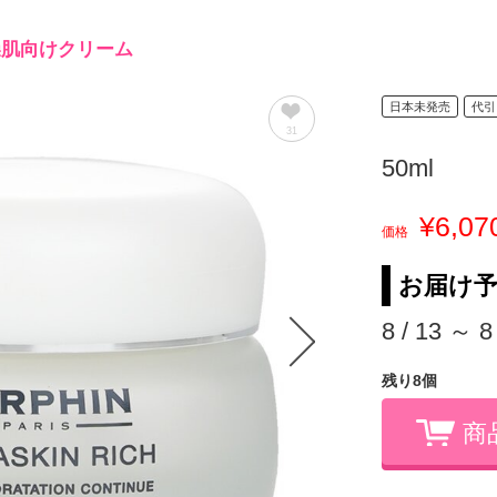
燥肌向けクリーム
日本未発売
代引
31
50ml
¥6,07
価格
お届け
8 / 13 ～ 8
残り8個
商