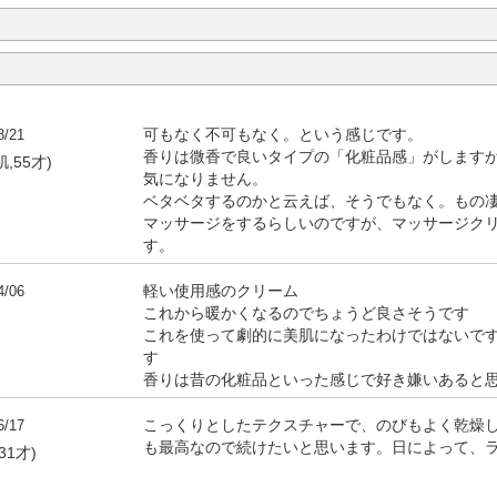
8/21
可もなく不可もなく。という感じです。
香りは微香で良いタイプの「化粧品感」がします
肌,55才)
気になりません。
ベタベタするのかと云えば、そうでもなく。もの
マッサージをするらしいのですが、マッサージク
す。
4/06
軽い使用感のクリーム
これから暖かくなるのでちょうど良さそうです
これを使って劇的に美肌になったわけではないで
す
香りは昔の化粧品といった感じで好き嫌いあると
6/17
こっくりとしたテクスチャーで、のびもよく乾燥
も最高なので続けたいと思います。日によって、
31才)