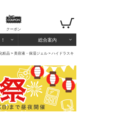
クーポン
る！
総合案内
化粧品
>
美容液・保湿ジェル
> ハイドラスキ