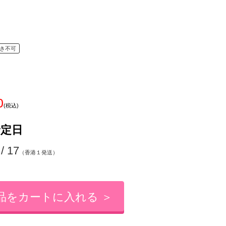
き不可
0
(税込)
予定日
 / 17
（香港１発送）
品をカートに入れる ＞