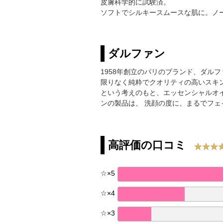
皮膚科学的に試験済。
ソフトでシルキースムースな肌に。ノ
ダルファン
1958年創立のパリのブランド、ダル
限りなく純粋でクオリティの高いスキ
という考えのもと、エッセンシャルオ
ンの製品は、 洗顔の度に、まるでフ
高評価の口コミ
☆
×
5
☆
×
4
☆
×
3