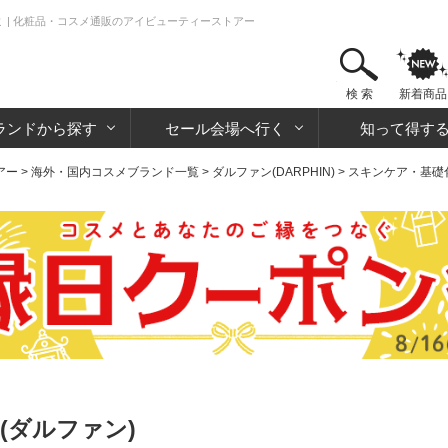
 | 化粧品・コスメ通販のアイビューティーストアー
検 索
新着商品
ランドから探す
セール会場へ行く
知って得す
アー
>
海外・国内コスメブランド一覧
>
ダルファン(DARPHIN)
>
スキンケア・基礎
(ダルファン)