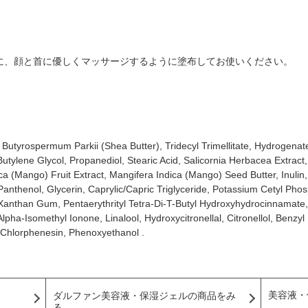
に、顔と首に優しくマッサージするように塗布してお使いください。
 Butyrospermum Parkii (Shea Butter), Tridecyl Trimellitate, Hydrogen
 Butylene Glycol, Propanediol, Stearic Acid, Salicornia Herbacea Extrac
ica (Mango) Fruit Extract, Mangifera Indica (Mango) Seed Butter, Inulin,
anthenol, Glycerin, Caprylic/Capric Triglyceride, Potassium Cetyl Phos
 Xanthan Gum, Pentaerythrityl Tetra-Di-T-Butyl Hydroxyhydrocinnamat
ha-Isomethyl Ionone, Linalool, Hydroxycitronellal, Citronellol, Benzyl 
 Chlorphenesin, Phenoxyethanol
.
美容液・
ダルファン美容液・保湿ジェルの商品をみ
る