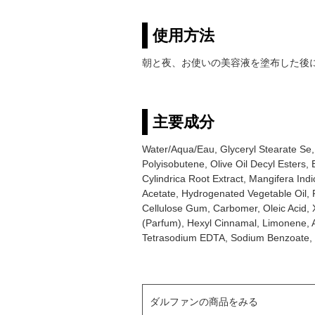
使用方法
朝と夜、お使いの美容液を塗布した後
主要成分
Water/Aqua/Eau, Glyceryl Stearate Se,
Polyisobutene, Olive Oil Decyl Esters,
Cylindrica Root Extract, Mangifera Ind
Acetate, Hydrogenated Vegetable Oil, P
Cellulose Gum, Carbomer, Oleic Acid,
(Parfum), Hexyl Cinnamal, Limonene, Alp
Tetrasodium EDTA, Sodium Benzoate,
ダルファンの商品をみる