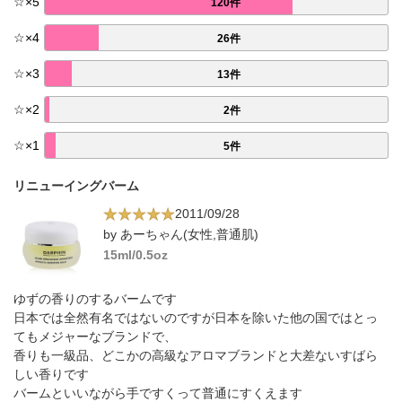
☆
×
5
120件
☆
×
4
26件
☆
×
3
13件
☆
×
2
2件
☆
×
1
5件
リニューイングバーム
2011/09/28
by あーちゃん(女性,普通肌)
15ml/0.5oz
ゆずの香りのするバームです
日本では全然有名ではないのですが日本を除いた他の国ではとっ
てもメジャーなブランドで、
香りも一級品、どこかの高級なアロマブランドと大差ないすばら
しい香りです
バームといいながら手ですくって普通にすくえます