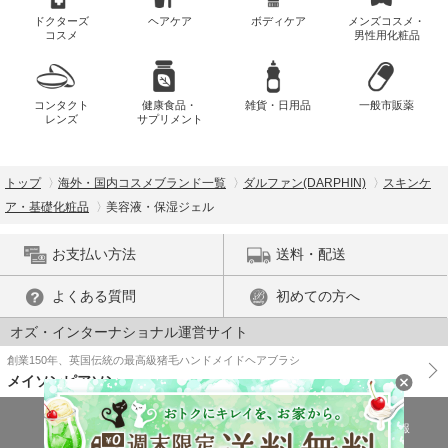
ドクターズ
ヘアケア
ボディケア
メンズコスメ・
コスメ
男性用化粧品
コンタクト
健康食品・
雑貨・日用品
一般市販薬
レンズ
サプリメント
トップ
海外・国内コスメブランド一覧
ダルファン(DARPHIN)
スキンケ
ア・基礎化粧品
美容液・保湿ジェル
お支払い方法
送料・配送
よくある質問
初めての方へ
オズ・インターナショナル運営サイト
創業150年、英国伝統の最高級猪毛ハンドメイドヘアブラシ
メイソンピアソン
特商法に基づく表示
プライバシーポリシー
医薬品販売許可証の情報
ご利用規約
PC版で表示