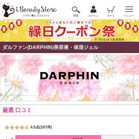
検索
ログイン
カート
メニュー
ダルファン(DARPHIN)美容液・保湿ジェル
厳選 口コミ
4.5点(167件)