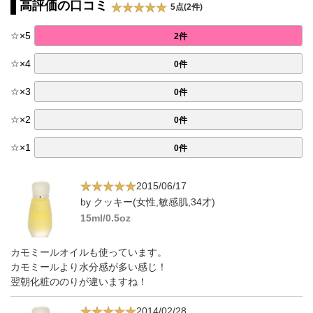
高評価の口コミ
5点(2件)
☆
×
5
2件
☆
×
4
0件
☆
×
3
0件
☆
×
2
0件
☆
×
1
0件
2015/06/17
by クッキー(女性,敏感肌,34才)
15ml/0.5oz
カモミールオイルも使っています。
カモミールより水分感が多い感じ！
翌朝化粧ののりが違いますね！
2014/02/28