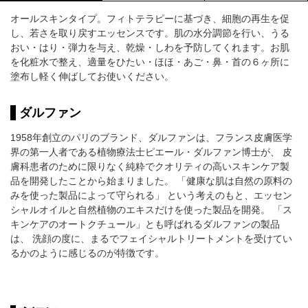
オールスキンタイプ。フィトテラピーに基づき、細胞の再生を促
し、若さを取り戻すエッセンスです。肌の水分調節を行い、うる
おい・はり・弾力を与え、乾燥・しわを予防してくれます。お肌
を化粧水で整え、適量をひたい・ほほ・あご・鼻・首の６ヶ所に
塗布し軽く伸ばしてお使いください。
ダルファン
1958年創立のパリのブランド、ダルファンは、フランス皮膚医学
界の第一人者である植物療法士ピエール・ダルファン博士が、 皮
膚科患者のために限りなく純粋でクオリティの高いスキンケア製
品を開発したことから始まりました。 「健康な肌は自然の原料の
みを使った製品によって守られる」 という考えのもと、エッセン
シャルオイルと自然植物のエキスだけを使った製品を開発。 「ス
キンケアのオートクチュール」とも呼ばれるダルファンの製品
は、 洗顔の度に、まるでフェイシャルトリートメントを受けてい
るかのように感じるのが特徴です。