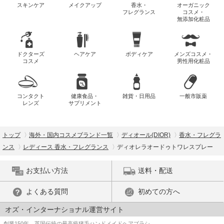
スキンケア
メイクアップ
香水・
オーガニック
フレグランス
コスメ・
無添加化粧品
ドクターズ
ヘアケア
ボディケア
メンズコスメ・
コスメ
男性用化粧品
コンタクト
健康食品・
雑貨・日用品
一般市販薬
レンズ
サプリメント
トップ
海外・国内コスメブランド一覧
ディオール(DIOR)
香水・フレグラ
ンス
レディース 香水・フレグランス
ディオレラオードゥトワレスプレー
お支払い方法
送料・配送
よくある質問
初めての方へ
オズ・インターナショナル運営サイト
創業150年、英国伝統の最高級猪毛ハンドメイドヘアブラシ