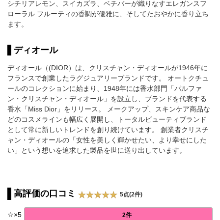
シチリアレモン、スイカズラ、ベチバーが織りなすエレガンスフ
ローラル フルーティの香調が優雅に、そしてたおやかに香り立ち
ます。
ディオール
ディオール（(DIOR）は、クリスチャン・ディオールが1946年に
フランスで創業したラグジュアリーブランドです。 オートクチュ
ールのコレクションに始まり、1948年には香水部門「パルファ
ン・クリスチャン・ディオール」を設立し、ブランドを代表する
香水「Miss Dior」をリリース。 メークアップ、スキンケア商品な
どのコスメラインも幅広く展開し、トータルビューティブランド
として常に新しいトレンドを創り続けています。 創業者クリスチ
ャン・ディオールの「女性を美しく輝かせたい、より幸せにした
い」という想いを追求した製品を世に送り出しています。
高評価の口コミ
5点(2件)
☆
×
5
2件