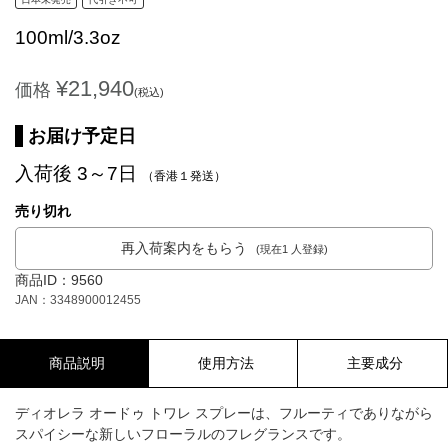
100ml/3.3oz
¥21,940
価格
(税込)
お届け予定日
入荷後 3～7日
（香港１発送）
売り切れ
再入荷案内をもらう
(現在1 人登録)
商品ID：9560
JAN：3348900012455
商品説明
使用方法
主要成分
ディオレラ オードゥ トワレ スプレーは、フルーティでありながら
スパイシーな新しいフローラルのフレグランスです。