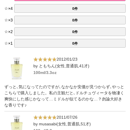
☆
×
4
0件
☆
×
3
0件
☆
×
2
0件
☆
×
1
0件
2012/01/23
by ともちん(女性,普通肌,41才)
100ml/3.3oz
ずっと､気になってたのですが､なかなか安価が見つからず､やっと
こちらで購入しました。私の主観だと､ドルチュヴィータを物凄く
爽快にした感じかなって…ミドルが似てるのかな…？勿論大好き
な香りです♪
2011/07/26
by musasabi(女性,普通肌,51才)