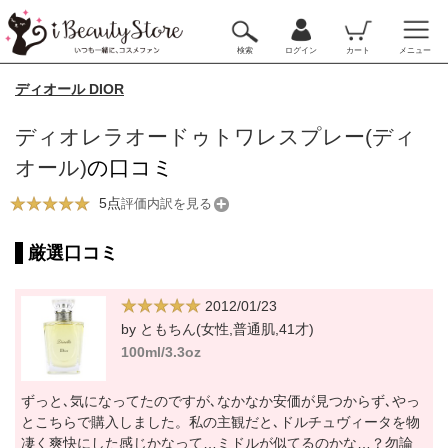
検索
ログイン
カート
メニュー
ディオール DIOR
ディオレラオードゥトワレスプレー(ディ
オール)
の口コミ
5点
評価内訳を見る
厳選口コミ
2012/01/23
by ともちん(女性,普通肌,41才)
100ml/3.3oz
ずっと､気になってたのですが､なかなか安価が見つからず､やっ
とこちらで購入しました。私の主観だと､ドルチュヴィータを物
凄く爽快にした感じかなって…ミドルが似てるのかな…？勿論