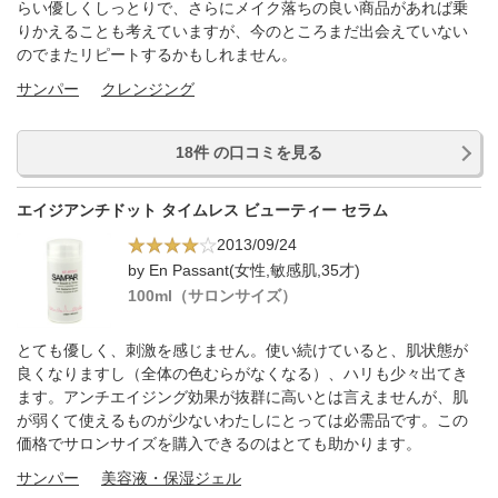
らい優しくしっとりで、さらにメイク落ちの良い商品があれば乗
りかえることも考えていますが、今のところまだ出会えていない
のでまたリピートするかもしれません。
サンパー
クレンジング
18件 の口コミを見る
エイジアンチドット タイムレス ビューティー セラム
2013/09/24
by En Passant(女性,敏感肌,35才)
100ml（サロンサイズ）
とても優しく、刺激を感じません。使い続けていると、肌状態が
良くなりますし（全体の色むらがなくなる）、ハリも少々出てき
ます。アンチエイジング効果が抜群に高いとは言えませんが、肌
が弱くて使えるものが少ないわたしにとっては必需品です。この
価格でサロンサイズを購入できるのはとても助かります。
サンパー
美容液・保湿ジェル