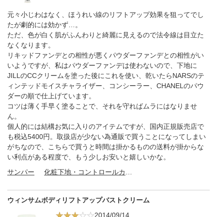
元々小じわはなく、ほうれい線のリフトアップ効果を狙ってでし
たが劇的には効かず…。
ただ、色が白く肌がふんわりと綺麗に見えるので法令線は目立た
なくなります。
リキッドファンデとの相性が悪くパウダーファンデとの相性がい
いようですが、私はパウダーファンデは使わないので、下地に
JILLのCCクリームを塗った後にこれを使い、乾いたらNARSのテ
ィンテッドモイスチャライザー、コンシーラー、CHANELのパウ
ダーの順で仕上げています。
コツは薄く手早く塗ることで、それを守ればムラにはなりませ
ん。
個人的には結構お気に入りのアイテムですが、国内正規販売店で
も税込5400円。取扱店が少ない為通販で買うことになってしまい
がちなので、こちらで買うと時間は掛かるものの送料が掛からな
い利点がある程度で、もう少しお安いと嬉しいかな。
サンパー
化粧下地・コントロールカラー
ウィンサムボディリフトアップバストクリーム
2014/09/14