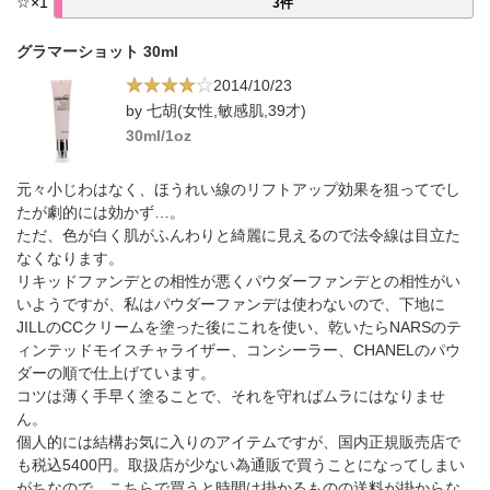
☆
×
1
3件
グラマーショット 30ml
2014/10/23
by 七胡(女性,敏感肌,39才)
30ml/1oz
元々小じわはなく、ほうれい線のリフトアップ効果を狙ってでし
たが劇的には効かず…。
ただ、色が白く肌がふんわりと綺麗に見えるので法令線は目立た
なくなります。
リキッドファンデとの相性が悪くパウダーファンデとの相性がい
いようですが、私はパウダーファンデは使わないので、下地に
JILLのCCクリームを塗った後にこれを使い、乾いたらNARSのテ
ィンテッドモイスチャライザー、コンシーラー、CHANELのパウ
ダーの順で仕上げています。
コツは薄く手早く塗ることで、それを守ればムラにはなりませ
ん。
個人的には結構お気に入りのアイテムですが、国内正規販売店で
も税込5400円。取扱店が少ない為通販で買うことになってしまい
がちなので、こちらで買うと時間は掛かるものの送料が掛からな