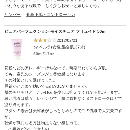
い利点がある程度で、もう少しお安いと嬉しいかな。
サンパー
化粧下地・コントロールカラー
ピュアパーフェクション モイスチュア フリュイド 50ml
2012/02/21
by ペルラ(女性,混合肌,37才)
50ml/1.7oz
花粉などのアレルギー持ちなので、時期問わずゆらぎ肌。
でも。春先のシーズンが１番敏感になります。
その対策として選びました。
亜鉛がどこまで効いてるのかわかりませんが、
肌のチリチリとしたかゆみを少しは抑えてくれてる気がします。
緩い乳液は瑞々しいカンジで、肌に負担なく３ストロークほどで
塗り終えます。
ワタシの場合は美容液がしっとりめなのでこの乳液で大丈夫です
が、
乾燥が気になる方は物足りない感じカモ。
この容器が少しクセもの。