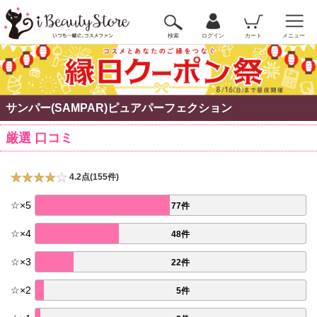
検索
ログイン
カート
メニュー
サンパー(SAMPAR)ピュアパーフェクション
厳選 口コミ
4.2点(155件)
☆
×
5
77件
☆
×
4
48件
☆
×
3
22件
☆
×
2
5件