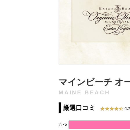
マインビーチ オ
MAINE BEACH
厳選口コミ
4.
☆
×
5