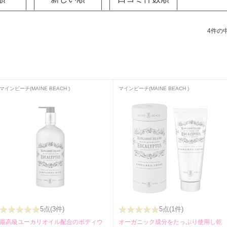
4件の中
マインビーチ(MAINE BEACH )
マインビーチ(MAINE BEACH )
5点
(3件)
5点
(1件)
最高級ユーカリオイル配合のボディウ
オーガニック成分をたっぷり使用し乾