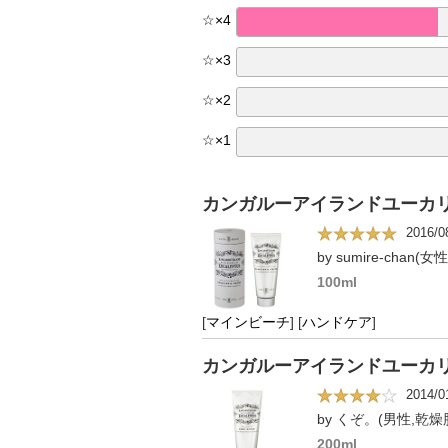
☆
×
4
☆
×
3
☆
×
2
☆
×
1
カンガルーアイランドユーカリ
2016/0
by sumire-chan(
100ml
[
マインビーチ
]
[
ハンドケア
]
カンガルーアイランドユーカリシ
2014/0
by くぞ。(男性,乾燥肌
200ml