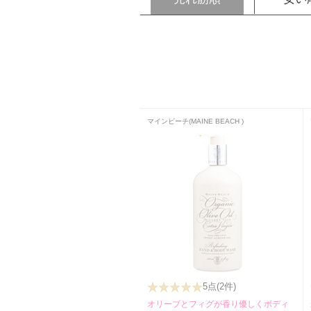
マインビーチ(MAINE BEACH )
5点
(2件)
オリーブとフィグが香り優しくボディ