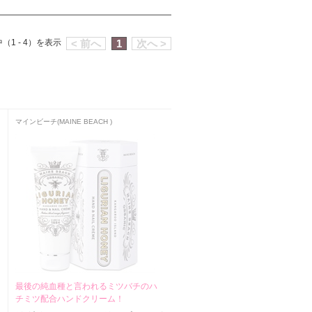
（1 - 4）を表示
< 前へ
1
次へ >
マインビーチ(MAINE BEACH )
最後の純血種と言われるミツバチのハ
チミツ配合ハンドクリーム！