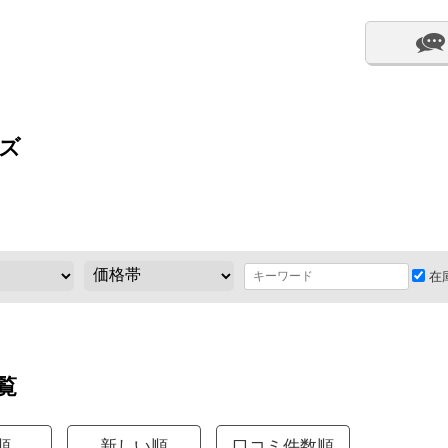
ズ
在
覧
順
新しい順
口コミ件数順