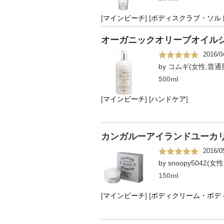
[
マインビーチ
]
[
ボディスクラブ・ソル
オーガニックオリーブオイルシリ
2016/0
by コムギ(女性,普通
500ml
[
マインビーチ
]
[
ハンドケア
]
カンガルーアイランドユーカリ
2016/0
by snoopy5042(女
150ml
[
マインビーチ
]
[
ボディクリーム・ボデ