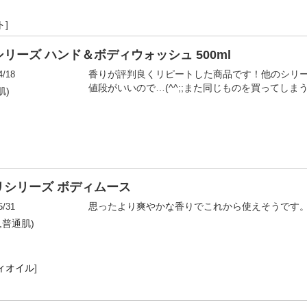
ト
]
ーズ ハンド＆ボディウォッシュ 500ml
4/18
香りが評判良くリピートした商品です！他のシリ
値段がいいので…(^^;;また同じものを買ってしま
肌)
シリーズ ボディムース
5/31
思ったより爽やかな香りでこれから使えそうです
性,普通肌)
ィオイル
]