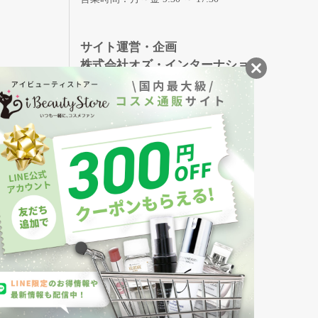
録
サイト運営・企画
株式会社オズ・インターナショ
ナル
創業150年、英国伝統の最高級猪毛ハン
S
ドメイドヘアブラシ
メイソンピアソン
・美容商品の通販サイトです。
発売の化粧品も取り揃えています。