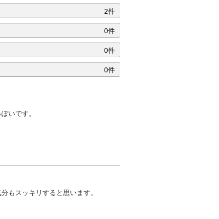
2件
0件
0件
0件
っぽいです。
気分もスッキリすると思います。