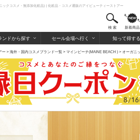
オーガニックコスメ・無添加化粧品) | 化粧品・コスメ通販のアイビューティーストアー
検 索
新着商品
ランドから探す
セール会場へ行く
知って得す
アー
>
海外・国内コスメブランド一覧
>
マインビーチ(MAINE BEACH )
>
オーガニ