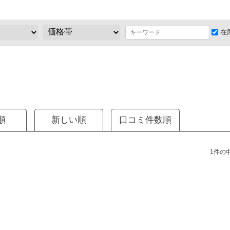
在
順
新しい順
口コミ件数順
1件の中