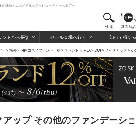
ン | 化粧品・コスメ通販のアイビューティーストアー
検 索
新着商品
ランドから探す
セール会場へ行く
知って得す
アー
>
海外・国内コスメブランド一覧
>
プランドゥ(PLAN DO)
>
メイクアップ
> 
クアップ その他のファンデーシ