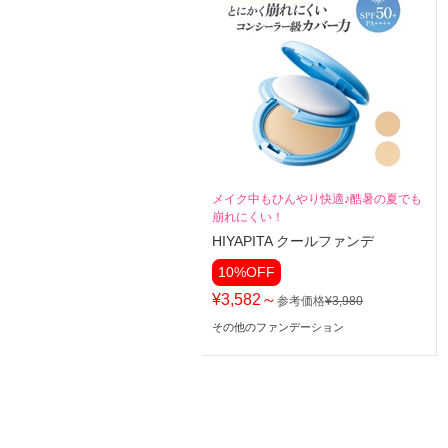
メイク中もひんやり快適♪酷暑の夏でも
崩れにくい！
HIYAPITA クールファンデ
10%OFF
¥3,582～
参考価格
¥3,980
その他のファンデーション