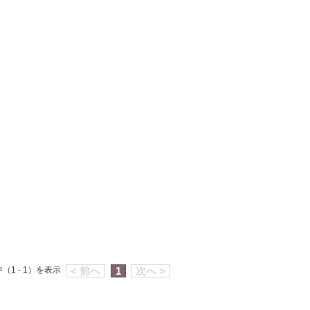
（1 - 1）を表示
< 前へ
1
次へ >