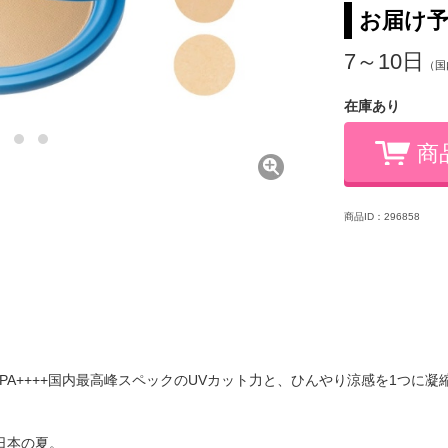
お届け
7～10日
（国
在庫あり
商
商品ID：296858
F50+/PA++++国内最高峰スペックのUVカット力と、ひんやり涼感を1つ
日本の夏。