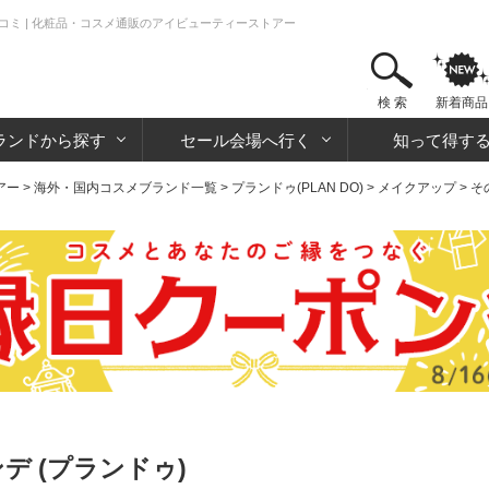
・口コミ | 化粧品・コスメ通販のアイビューティーストアー
検 索
新着商品
ランドから探す
セール会場へ行く
知って得す
アー
>
海外・国内コスメブランド一覧
>
プランドゥ(PLAN DO)
>
メイクアップ
>
そ
ンデ (プランドゥ)