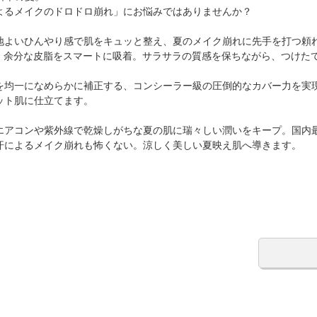
よるメイクのドロドロ崩れ」にお悩みではありませんか？
地よいひんやり感で肌をキュッと整え、夏のメイク崩れに先手を打つ頼
、余分な皮脂をスマートに吸着。サラサラの質感を保ちながら、つけた
を均一になめらかに補正する、コンシーラー級の圧倒的なカバー力を実
ット肌に仕立てます。
コンや紫外線で乾燥しがちな夏の肌に瑞々しい潤いをキープ。国内最高スペ
汗によるメイク崩れも怖くない。涼しく美しい夏映え肌へ導きます。