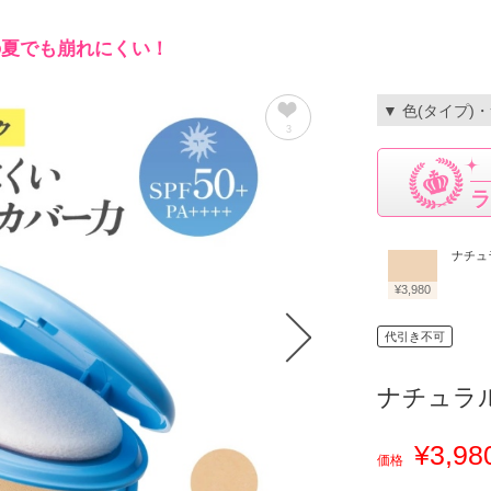
の夏でも崩れにくい！
▼ 色(タイプ)
3
ラ
ナチュ
¥3,980
代引き不可
ナチュラ
¥3,98
価格