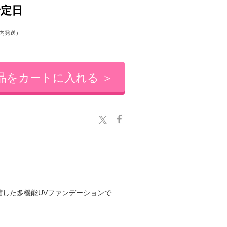
予定日
内発送）
品をカートに入れる ＞
に凝縮した多機能UVファンデーションで