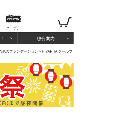
クーポン
る！
総合案内
の他のファンデーション
> HIYAPITA クールフ