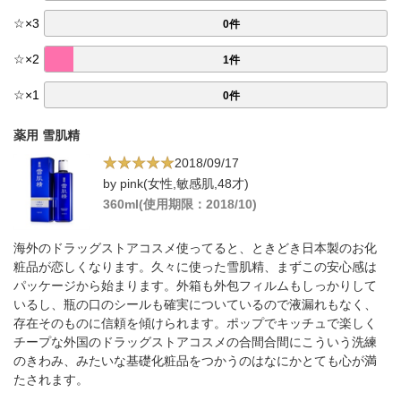
☆
×
3
0件
☆
×
2
1件
☆
×
1
0件
薬用 雪肌精
2018/09/17
by pink(女性,敏感肌,48才)
360ml(使用期限：2018/10)
海外のドラッグストアコスメ使ってると、ときどき日本製のお化
粧品が恋しくなります。久々に使った雪肌精、まずこの安心感は
パッケージから始まります。外箱も外包フィルムもしっかりして
いるし、瓶の口のシールも確実についているので液漏れもなく、
存在そのものに信頼を傾けられます。ポップでキッチュで楽しく
チープな外国のドラッグストアコスメの合間合間にこういう洗練
のきわみ、みたいな基礎化粧品をつかうのはなにかとても心が満
たされます。