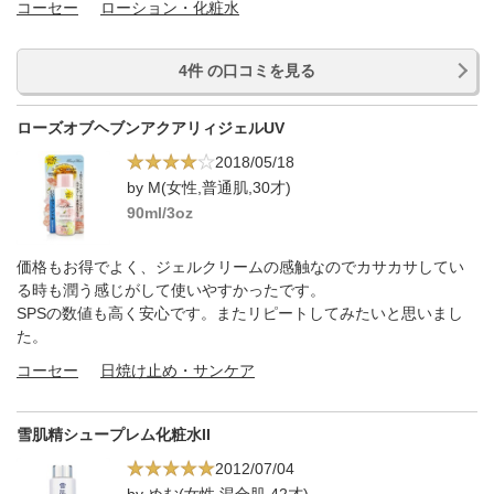
コーセー
ローション・化粧水
4件 の口コミを見る
ローズオブヘブンアクアリィジェルUV
2018/05/18
by M(女性,普通肌,30才)
90ml/3oz
価格もお得でよく、ジェルクリームの感触なのでカサカサしてい
る時も潤う感じがして使いやすかったです。
SPSの数値も高く安心です。またリピートしてみたいと思いまし
た。
コーセー
日焼け止め・サンケア
雪肌精シュープレム化粧水II
2012/07/04
by めむ(女性,混合肌,42才)