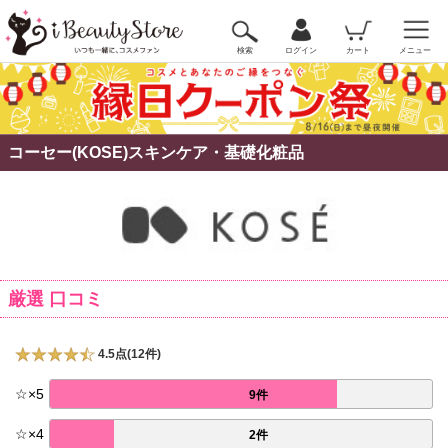
検索
ログイン
カート
メニュー
コーセー(KOSE)スキンケア・基礎化粧品
厳選 口コミ
4.5点(12件)
☆
×
5
9件
☆
×
4
2件