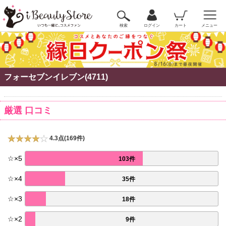
検索
ログイン
カート
メニュー
フォーセブンイレブン(4711)
厳選 口コミ
4.3点(169件)
☆
×
5
103件
☆
×
4
35件
☆
×
3
18件
☆
×
2
9件