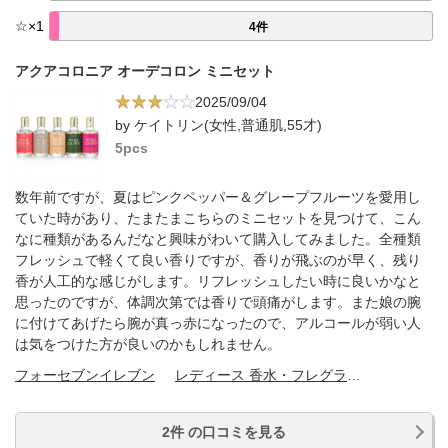
☆
×
1
4件
アクアコロニア オーデコロン ミニセット
2025/09/04
by ケイトリン(女性,普通肌,55才)
5pcs
数年前ですが、夏はピンクペッパー＆グレープフルーツを愛用し
ていた時があり、たまたまこちらのミニセットを見つけて、こん
なに種類があるんだなと興味がわいて購入してみました。全種類
フレッシュで軽くて良い香りですが、香りが飛ぶのが早く、残り
香が人工的な感じがします。リフレッシュしたい時に良いかなと
思ったのですが、体調次第では香りで頭痛がします。また娘の腕
に付けてあげたら腕が真っ赤になったので、アルコールが弱い人
は気をつけた方が良いのかもしれません。
フォーセブンイレブン
レディース 香水・フレグランス
2件 の口コミを見る