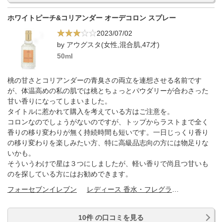
ホワイトピーチ&コリアンダー オーデコロン スプレー
2023/07/02
by アウグスタ(女性,混合肌,47才)
50ml
桃の甘さとコリアンダーの青臭さの両立を連想させる名前です
が、体温高めの私の肌では桃とちょっとパウダリーが合わさった
甘い香りになってしまいました。
タイトルに惹かれて購入を考えている方はご注意を。
コロンなのでしょうがないのですが、トップからラストまで全く
香りの移り変わりが無く持続時間も短いです。一日じっくり香り
の移り変わりを楽しみたい方、特に高級品志向の方には物足りな
いかも。
そういうわけで星は３つにしましたが、軽い香りで尚且つ甘いも
のを探している方にはお勧めできます。
フォーセブンイレブン
レディース 香水・フレグランス
10件 の口コミを見る