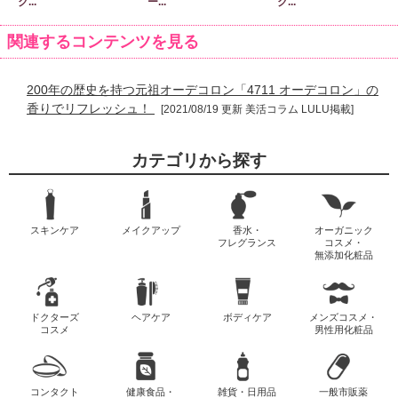
ク...
ー...
ク...
関連するコンテンツを見る
200年の歴史を持つ元祖オーデコロン「4711 オーデコロン」の
香りでリフレッシュ！
[2021/08/19 更新 美活コラム LULU掲載]
カテゴリから探す
スキンケア
メイクアップ
香水・
オーガニック
フレグランス
コスメ・
無添加化粧品
ドクターズ
ヘアケア
ボディケア
メンズコスメ・
コスメ
男性用化粧品
コンタクト
健康食品・
雑貨・日用品
一般市販薬