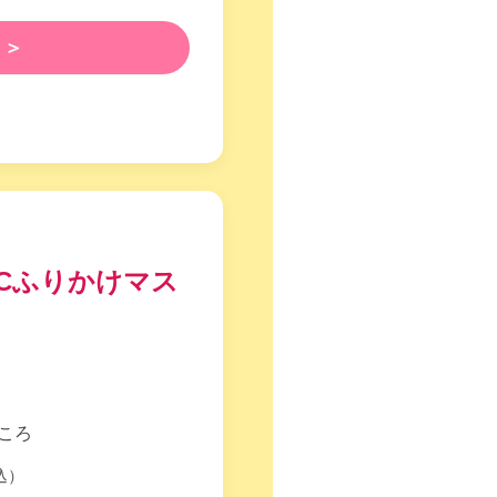
 ＞
Cふりかけマス
ところ
込）