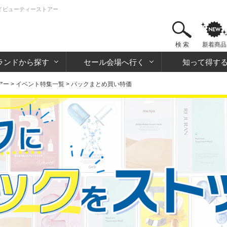
アイビューティーストアー
検 索
新着商品
ランドから探す
セール会場へ行く
知って得す
アー
>
イベント特集一覧
> パックまとめ買い特価