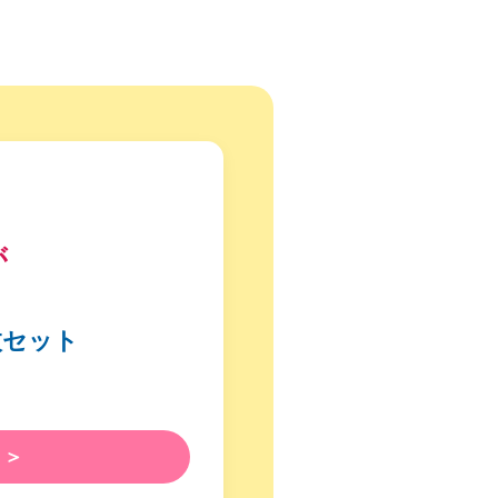
が
枚セット
 ＞