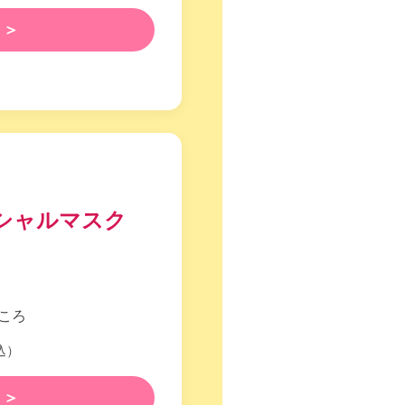
 ＞
シャルマスク
ところ
込）
 ＞