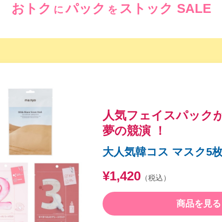
おトク
パック
ストック
SALE
に
を
人気フェイスパック
夢の競演 ！
大人気韓コス マスク5
¥1,420
（税込）
商品を見る