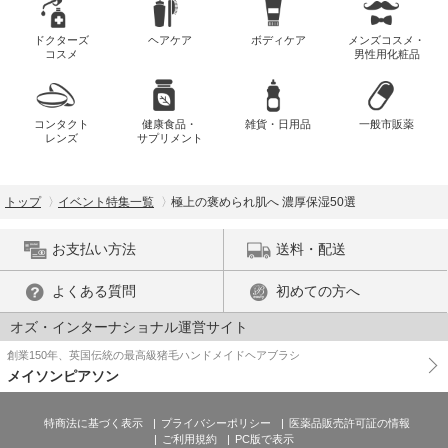
ドクターズ
ヘアケア
ボディケア
メンズコスメ・
コスメ
男性用化粧品
コンタクト
健康食品・
雑貨・日用品
一般市販薬
レンズ
サプリメント
トップ
イベント特集一覧
極上の褒められ肌へ 濃厚保湿50選
お支払い方法
送料・配送
よくある質問
初めての方へ
オズ・インターナショナル運営サイト
創業150年、英国伝統の最高級猪毛ハンドメイドヘアブラシ
メイソンピアソン
特商法に基づく表示
プライバシーポリシー
医薬品販売許可証の情報
ご利用規約
PC版で表示