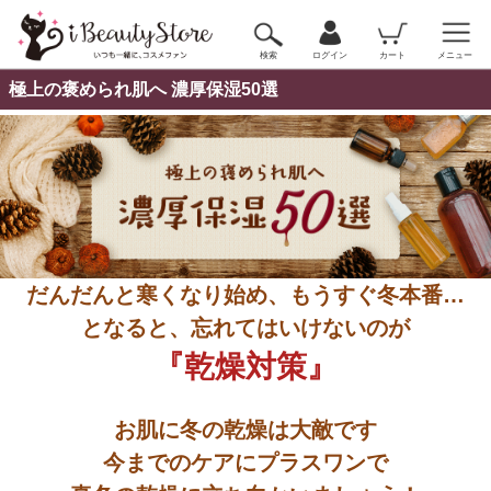
検索
ログイン
カート
メニュー
極上の褒められ肌へ 濃厚保湿50選
だんだんと寒くなり始め、もうすぐ冬本番…
となると、忘れてはいけないのが
『乾燥対策』
お肌に冬の乾燥は大敵です
今までのケアにプラスワンで