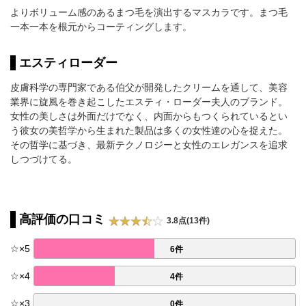
よりボリューム感のあるまつ毛を演出するマスカラです。まつ毛
一本一本を根元からコーティングします。
エスティローダー
皮膚科学の専門家である伯父が開発したクリームを通して、美容
業界に旋風を巻き起こしたエスティ・ローダー夫人のブランド。
女性の美しさは外面だけでなく、内面からもつくられているとい
う彼女の美哲学から生まれた製品は多くの女性達の心を捉えた。
その哲学に基づき、最新テクノロジーと女性のエレガンスを追求
しつづけてる。
高評価の口コミ
3.8点(13件)
☆
×
5
6件
☆
×
4
4件
☆
×
3
0件