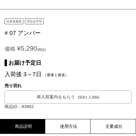
日本未発売
代引き不可
# 07 アンバー
¥5,290
価格
(税込)
お届け予定日
入荷後 3～7日
（香港１発送）
売り切れ
再入荷案内をもらう
(現在1 人登録)
商品ID：83902
商品説明
使用方法
主要成分