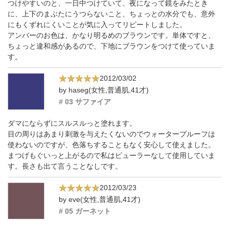
つけやすいのと、一日中つけていて、夜になって鏡をみたとき
に、上下のまぶたにうつらないこと、ちょっとの水分でも、意外
にもくずれにくいことが気に入ってリピートしました。
アンバーのお色は、かなり明るめのブラウンです。単体ですと、
ちょっと違和感があるので、下地にブラウンをつけて使っていま
す。
2012/03/02
by haseg(女性,普通肌,41才)
# 03 サファイア
ダマにならずにスルスルっと塗れます。
目の周りはあまり刺激を与えたくないのでウォータープルーフは
使わないのですが、色落ちすることもなく安心して使えました。
まつげもぐいっと上がるので私はビューラーなして使用していま
す。長さも出て言うことなしです。
2012/03/23
by eve(女性,普通肌,41才)
# 05 ガーネット