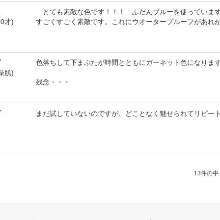
1
とても素敵な色です！！！ ふだんブルーを使っています
すごくすごく素敵です。これにウオータープルーフがあれ
0才)
7
色落ちして下まぶたが時間とともにガーネット色になりま
乾燥肌)
残念・・・
7
まだ試していないのですが、どことなく魅せられてリピー
13件の中（