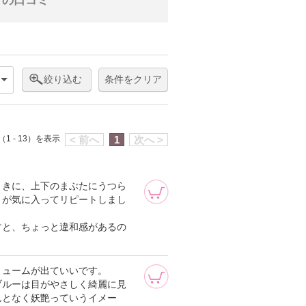
ての口コミ
絞り込む
条件をクリア
1 - 13）を表示
< 前へ
1
次へ >
ときに、上下のまぶたにうつら
とが気に入ってリピートしまし
すと、ちょっと違和感があるの
リュームが出ていいです。
ブルーは目がやさしく綺麗に見
んとなく妖艶っていうイメー