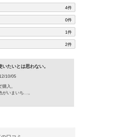
4件
0件
1件
2件
使いたいとは思わない。
/10/05
で購入。
色がいまいち…。