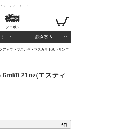
アイビューティーストアー
クーポン
る！
総合案内
クアップ
>
マスカラ・マスカラ下地
>
サンプ
/0.21oz(エスティ
6件