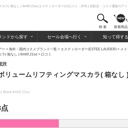
 箱なし ) 6ml/0.21oz(エスティローダー)の口コミ・評判 | 化粧品・コスメ通販の
検 索
新着商品
ランドから探す
セール会場へ行く
知って得す
アー
>
海外・国内コスメブランド一覧
>
エスティローダー(ESTEE LAUDER)
>
メイ
し ) 6ml/0.21oz
> 口コミ
ER
ュームリフティングマスカラ( 箱なし ) 6ml
01 Black 6ml/0.21oz
8点