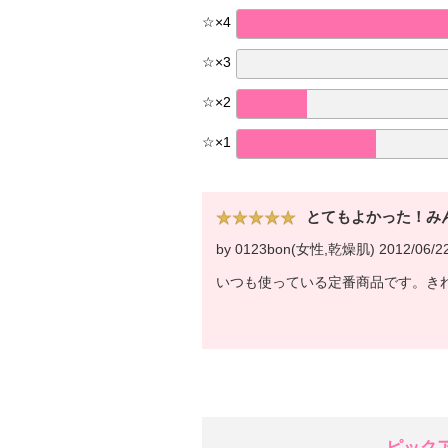
☆
×
4
☆
×
3
☆
×
2
☆
×
1
とてもよかった！み
by 0123bon(女性,乾燥肌) 2012/06/2
いつも使っている定番商品です。き
ピック