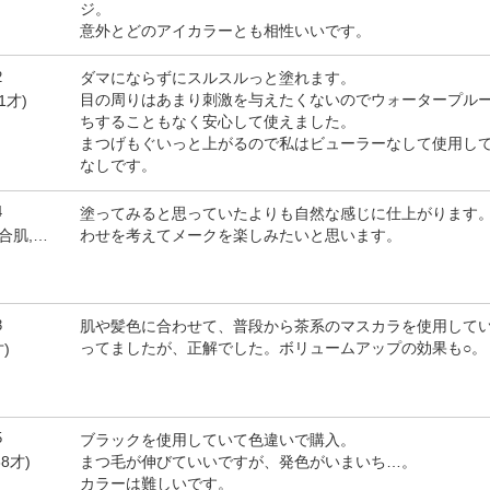
ジ。
意外とどのアイカラーとも相性いいです。
2
ダマにならずにスルスルっと塗れます。
目の周りはあまり刺激を与えたくないのでウォータープル
1才)
ちすることもなく安心して使えました。
まつげもぐいっと上がるので私はビューラーなして使用し
なしです。
4
塗ってみると思っていたよりも自然な感じに仕上がります
わせを考えてメークを楽しみたいと思います。
by bahamablue(女性,混合肌,49才)
3
肌や髪色に合わせて、普段から茶系のマスカラを使用して
ってましたが、正解でした。ボリュームアップの効果も○。
才)
5
ブラックを使用していて色違いで購入。
まつ毛が伸びていいですが、発色がいまいち…。
8才)
カラーは難しいです。