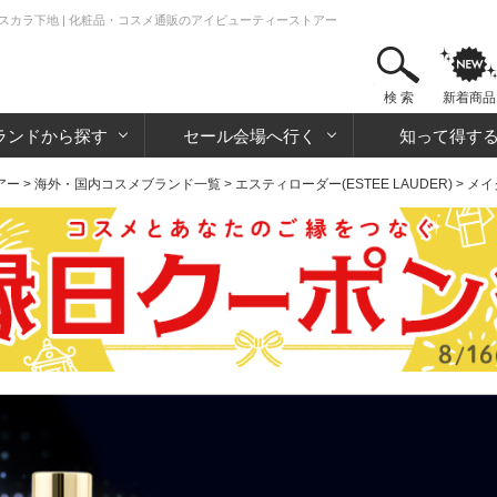
ラ・マスカラ下地 | 化粧品・コスメ通販のアイビューティーストアー
検 索
新着商品
ランドから探す
セール会場へ行く
知って得す
アー
>
海外・国内コスメブランド一覧
>
エスティローダー(ESTEE LAUDER)
>
メイ