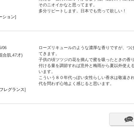
そのニオイかなと思ってます。
多分リピートします。日本でも売って欲しい！
ーション
]
5/06
ローズリキュールのような濃厚な香りですが、つ
てきます。
混合肌,47才)
子供の頃ツツジの花を摘んで蜜を吸ったときの香
付ける量を調節すれば意外と梅雨から夏以外使え
います。
こういう８０年代っぽい女性らしい香水は敬遠さ
代を問わず心地よく感じると思います。
・フレグランス
]