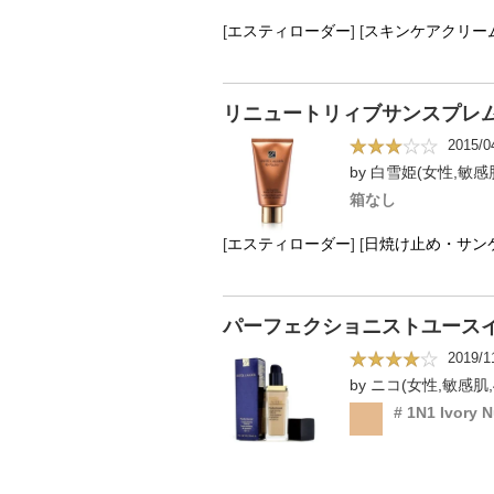
[
エスティローダー
]
[
スキンケアクリー
リニュートリィブサンスプレム
2015/0
by 白雪姫(女性,敏感肌
箱なし
[
エスティローダー
]
[
日焼け止め・サン
パーフェクショニストユースイ
2019/1
by ニコ(女性,敏感肌,
# 1N1 Ivory 