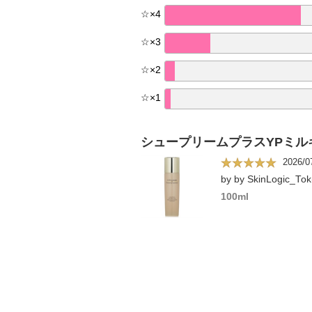
☆
×
4
☆
×
3
☆
×
2
☆
×
1
シュープリームプラスYPミル
2026/0
100ml