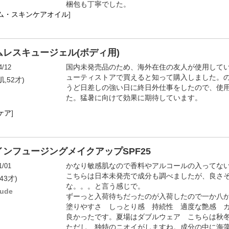
梱包も丁寧でした。
ム・スキンケアオイル
]
レスキュージェル(ボディ用)
4/12
国内未発売品のため、海外在住の友人が使用して
ューティストアで買えると知って購入しました。
,52才)
うど日差しの強い日に終日外仕事をしたので、使
た。猛暑に向けて効果に期待しています。
ケア
]
ンフュージングメイクアップSPF25
1/01
かなり敏感肌なので香料やアルコールの入ってな
こちらは日本未発売で成分も調べましたが、良さ
43才)
な。。。と言う感じで。
Nude
ずーっと入荷待ちだったのが入荷したので一か八
塗りやすさ しっとり感 持続性 適度な艶感 
良かったです。夏場はダブルウェア こちらは秋
ただし 独特のニオイがしますね。成分の中に海