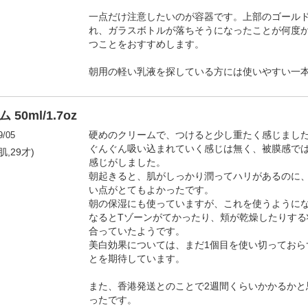
一点だけ注意したいのが容器です。上部のゴール
れ、ガラスボトルが落ちそうになったことが何度
つことをおすすめします。
朝用の軽い乳液を探している方には使いやすい一
0ml/1.7oz
9/05
硬めのクリームで、つけると少し重たく感じまし
ぐんぐん吸い込まれていく感じは無く、被膜感で
肌,29才)
感じがしました。
朝起きると、肌がしっかり潤ってハリがあるのに
い点がとてもよかったです。
朝の保湿にも使っていますが、これを使うように
なるとTゾーンがてかったり、頬が乾燥したりす
合っていたようです。
美白効果については、まだ1個目を使い切っておら
とを期待しています。
また、香港発送とのことで2週間くらいかかるかと
ったです。