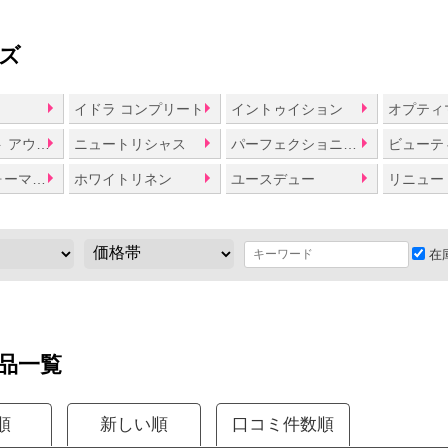
ズ
ト
イドラ コンプリート
イントゥイション
オプティ
テイク イット アウェイ
ニュートリシャス
パーフェクショニスト
ビューテ
ボディ パフォーマンス
ホワイトリネン
ユースデュー
リニュー
在
品一覧
順
新しい順
口コミ件数順