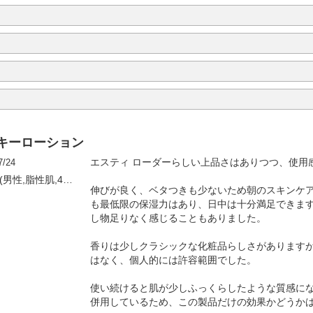
キーローション
7/24
エスティ ローダーらしい上品さはありつつ、使用
by by SkinLogic_Tok(男性,脂性肌,40才)
伸びが良く、ベタつきも少ないため朝のスキンケ
も最低限の保湿力はあり、日中は十分満足できま
し物足りなく感じることもありました。
香りは少しクラシックな化粧品らしさがありますが
はなく、個人的には許容範囲でした。
使い続けると肌が少しふっくらしたような質感に
併用しているため、この製品だけの効果かどうか