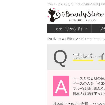
ブルベ・イエベとは？ | コスメの素朴な疑問 |
カテゴリから探す
ブ
化粧品・コスメ通販のアイビューティースト
Q
ブルベ
・
ベースとなる肌の色
A
ベースの人を
「イエ
ブルベは肌に青みや
日本人はほぼ半々に
基本的にどちらに所属している