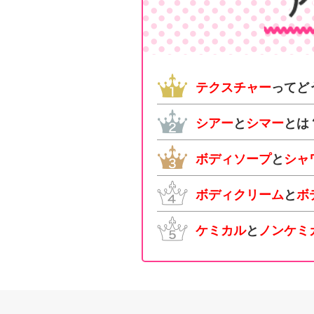
テクスチャー
ってど
シアー
と
シマー
とは
ボディソープ
と
シャ
ボディクリーム
と
ボ
ケミカル
と
ノンケミ