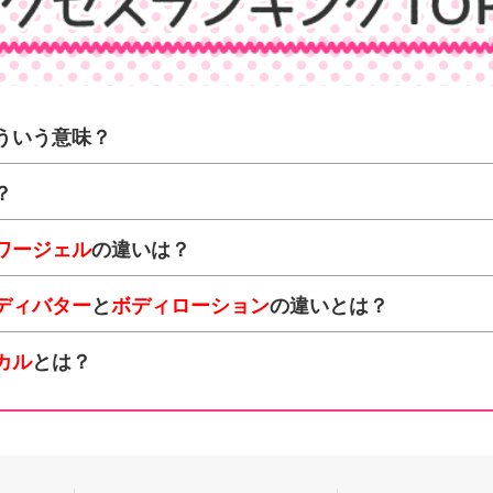
ういう意味？
？
ワージェル
の違いは？
ディバター
と
ボディローション
の違いとは？
カル
とは？