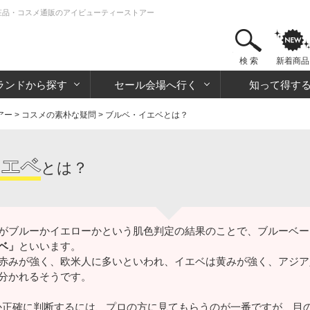
 化粧品・コスメ通販のアイビューティーストアー
検 索
新着商品
ランドから探す
セール会場へ行く
知って得す
アー
>
コスメの素朴な疑問
> ブルベ・イエベとは？
イエベ
とは？
がブルーかイエローかという肌色判定の結果のことで、ブルーベー
ベ」
といいます。
赤みが強く、欧米人に多いといわれ、イエベは黄みが強く、アジア
分かれるそうです。
か正確に判断するには、プロの方に見てもらうのが一番ですが、目