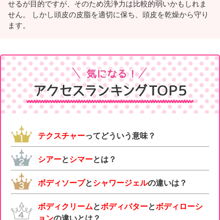
せるが目的ですが、そのため洗浄力は比較的弱いかもしれま
せん。 しかし頭皮の皮脂を適切に保ち、頭皮を乾燥から守り
ます。
テクスチャー
ってどういう意味？
シアー
と
シマー
とは？
ボディソープ
と
シャワージェル
の違いは？
ボディクリーム
と
ボディバター
と
ボディローシ
ョン
の違いとは？