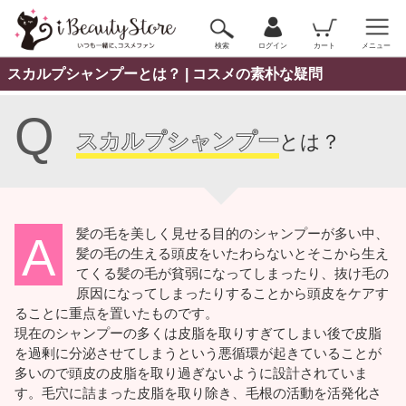
検索
ログイン
カート
メニュー
スカルプシャンプーとは？ | コスメの素朴な疑問
Q
スカルプシャンプー
とは？
髪の毛を美しく見せる目的のシャンプーが多い中、
A
髪の毛の生える頭皮をいたわらないとそこから生え
てくる髪の毛が貧弱になってしまったり、抜け毛の
原因になってしまったりすることから頭皮をケアす
ることに重点を置いたものです。
現在のシャンプーの多くは皮脂を取りすぎてしまい後で皮脂
を過剰に分泌させてしまうという悪循環が起きていることが
多いので頭皮の皮脂を取り過ぎないように設計されていま
す。毛穴に詰まった皮脂を取り除き、毛根の活動を活発化さ