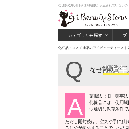
なぜ製造年月日や使用期限が表記されていないの？ 
カテゴリから探す
ブ
化粧品・コスメ通販のアイビューティースト
Q
製造年
なぜ
薬機法（旧：薬事法
A
化粧品には、使用期
つ適切な保存条件で
ただし開封後は、空気や手に触
る油分が酸化することで肌への