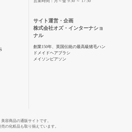
営業時間：月～金 9:30 ～ 17:30
録
サイト運営・企画
株式会社オズ・インターナショ
ナル
創業150年、英国伝統の最高級猪毛ハン
S
ドメイドヘアブラシ
メイソンピアソン
・美容商品の通販サイトです。
発売の化粧品も取り揃えています。