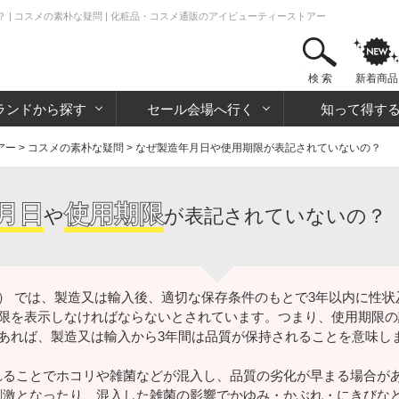
| コスメの素朴な疑問 | 化粧品・コスメ通販のアイビューティーストアー
検 索
新着商品
ランドから探す
セール会場へ行く
知って得す
アー
>
コスメの素朴な疑問
> なぜ製造年月日や使用期限が表記されていないの？
月日
使用期限
や
が表記されていないの？
） では、製造又は輸入後、適切な保存条件のもとで3年以内に性
限を表示しなければならないとされています。つまり、使用期限の
あれば、製造又は輸入から3年間は品質が保持されることを意味し
れることでホコリや雑菌などが混入し、品質の劣化が早まる場合が
刺激となったり、混入した雑菌の影響でかゆみ・かぶれ・にきびな