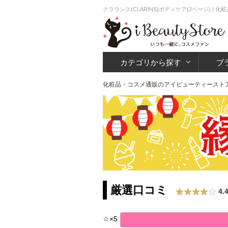
クラランス(CLARINS)ボディケア(2ページ) 
カテゴリから探す
ブ
化粧品・コスメ通販のアイビューティースト
厳選口コミ
4.
☆
×
5