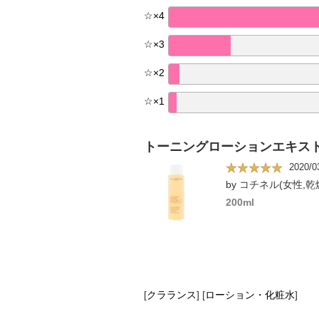
☆
×
4
☆
×
3
☆
×
2
☆
×
1
トーニングローションエキス
2020/0
by コチネル(女性,乾
200ml
[
クラランス
]
[
ローション・化粧水
]