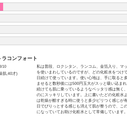
トラコンフォート
3/10
私は普段、ロクシタン、ランコム、金箔入り、マ
を使いまわしているのですが、どの化粧水をつけ
燥肌,40才)
日続けて使っています。使い心地は、手に取ると
ませると数秒後には500円玉大がスッと吸い込ま
続けても肌に乗っているようなベッタリ感は無く
のにスッキリしています。上に書いたどの化粧水
は乾燥が酷すぎる時に使うと多少ピリつく感じが有
日でぴりっとする感じも消えて肌が整うので、こ
になっていてお助け化粧水として常備しています