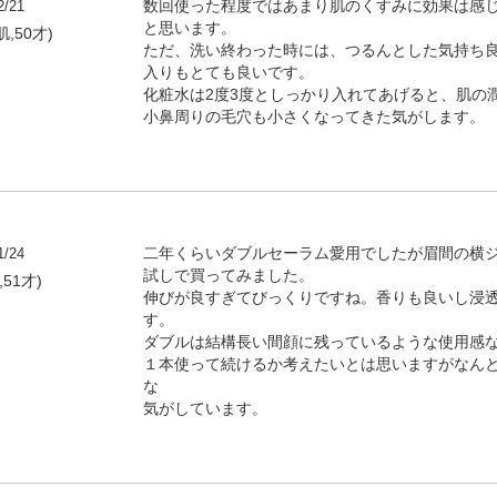
2/21
数回使った程度ではあまり肌のくすみに効果は感
と思います。
,50才)
ただ、洗い終わった時には、つるんとした気持ち
入りもとても良いです。
化粧水は2度3度としっかり入れてあげると、肌の
小鼻周りの毛穴も小さくなってきた気がします。
1/24
二年くらいダブルセーラム愛用でしたが眉間の横
試しで買ってみました。
,51才)
伸びが良すぎてびっくりですね。香りも良いし浸透
す。
ダブルは結構長い間顔に残っているような使用感
１本使って続けるか考えたいとは思いますがなん
な
気がしています。