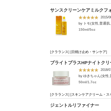
サンスクリーンケアミルクフォー
2015/0
by トモ(女性,普通肌,
150ml/5oz
[
クラランス
]
[
日焼け止め・サンケア
]
ブライトプラスHPナイトクリ
2018/0
by ゆきちゃん(女性,
50ml/1.7oz
[
クラランス
]
[
スキンケアクリーム・ス
ジェントルリファイナー