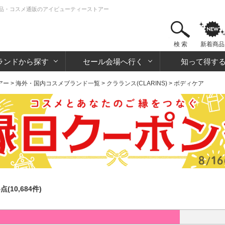
| 化粧品・コスメ通販のアイビューティーストアー
検 索
新着商品
ランドから探す
セール会場へ行く
知って得す
アー
>
海外・国内コスメブランド一覧
>
クラランス(CLARINS)
> ボディケア
4点(10,684件)