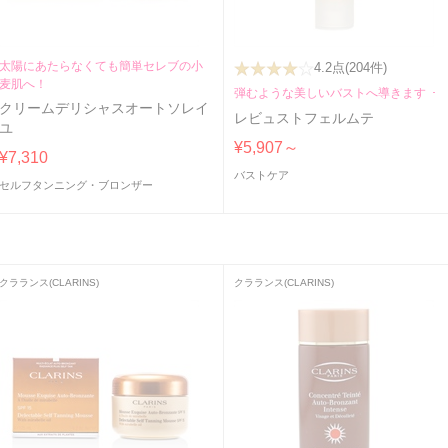
太陽にあたらなくても簡単セレブの小
4.2点
(204件)
麦肌へ！
弾むような美しいバストへ導きます！
クリームデリシャスオートソレイ
レビュストフェルムテ
ユ
¥5,907～
¥7,310
バストケア
セルフタンニング・ブロンザー
クラランス(CLARINS)
クラランス(CLARINS)