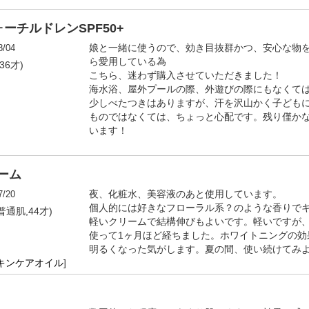
チルドレンSPF50+
8/04
娘と一緒に使うので、効き目抜群かつ、安心な物
ら愛用している為
36才)
こちら、迷わず購入させていただきました！
海水浴、屋外プールの際、外遊びの際にもなくて
少しべたつきはありますが、汗を沢山かく子ども
ものではなくては、ちょっと心配です。残り僅か
います！
ーム
7/20
夜、化粧水、美容液のあと使用しています。
個人的には好きなフローラル系？のような香りで
普通肌,44才)
軽いクリームで結構伸びもよいです。軽いですが
使って1ヶ月ほど経ちました。ホワイトニングの効
明るくなった気がします。夏の間、使い続けてみ
キンケアオイル
]