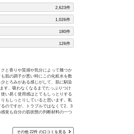
2,623件
1,026件
180件
126件
ックと香りや質感や気分によって幾つか
ても肌の調子が悪い時にこの化粧水を数
多少とろみがある感じがして、肌に馴染
れます。吸わなくなるまでたっぷりつけ
、使い易く使用感はとてもしっとりする
よりもしっとりしていると思います。私
るのですが、トラブルではなくて2、3
の感覚も自分の肌状態の判断材料の一つ
。
その他 22件 の口コミを見る