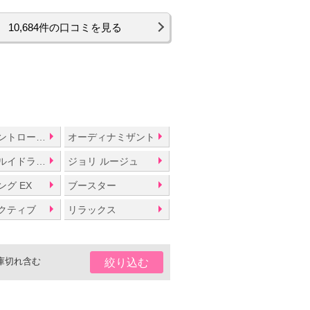
10,684件の口コミを見る
オイルコントロールライン
オーディナミザント
シュペールイドラタン
ジョリ ルージュ
グ EX
ブースター
クティブ
リラックス
庫切れ含む
絞り込む