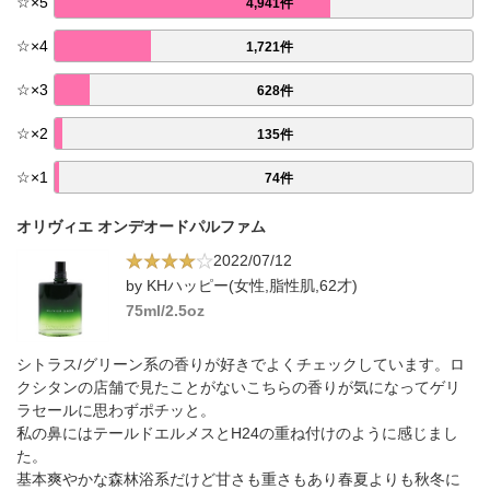
☆
×
5
4,941件
☆
×
4
1,721件
☆
×
3
628件
☆
×
2
135件
☆
×
1
74件
オリヴィエ オンデオードパルファム
2022/07/12
by KHハッピー(女性,脂性肌,62才)
75ml/2.5oz
シトラス/グリーン系の香りが好きでよくチェックしています。ロ
クシタンの店舗で見たことがないこちらの香りが気になってゲリ
ラセールに思わずポチッと。
私の鼻にはテールドエルメスとH24の重ね付けのように感じまし
た。
基本爽やかな森林浴系だけど甘さも重さもあり春夏よりも秋冬に