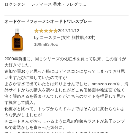
ロクシタン
レディース 香水・フレグランス
オードケードフォーメンオードトワレスプレー
2017/11/12
by コースター(女性,脂性肌,40才)
100ml/3.4oz
2000年前後に、同じシリーズの化粧水を買って以来、この香りが
大好きでした。
追加で買おうと思った時にはディスコンになってしまっており思
い出すたびに探していたのですが、
まさか香水で出ていたとは知りませんでした。amazon.comや、海
外サイトからの購入を調べましたがどこも価格面や輸送面で泣く
泣く諦めざるを得ませんでしたがこちらのサイトを拝見して思わ
ず興奮して購入。
化粧水と比べて、トップからミドルまではそんなに変わらないよ
うな気がしましたが
チニートさんがおっしゃるように私の印象もラストが若干シンプ
ルで肩透かしを食らった気分に。