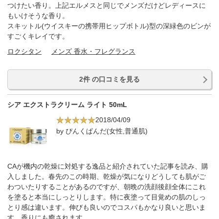
つけたい香り。上記エルメスと同じでメンズだけどレディースに
もいけそうな香り。
スキットル(ウイスキーの携帯用ヒップボトル)型の深緑色のビンが
すごくキレイです。
ロクシタン
メンズ 香水・フレグランス
2件 の口コミを見る
シア エクストラクリーム ライト 50mL
2018/04/09
by ぴんくぱんだ(女性,普通肌)
CAが機内の乾燥に対処する逸品と紹介されていた記事を読み、購
入しました。春先のこの時期、乾燥が気になりどうしても肌がご
わついたりすることがあるのですが、朝晩の洗顔後顔全体にこれ
を塗ると本当にしっとりします。特に夜塗って目覚めの肌のしっ
とり感は違います。伸びも良いのでコスパもかなり良いと思いま
す。香りにも癒されます。