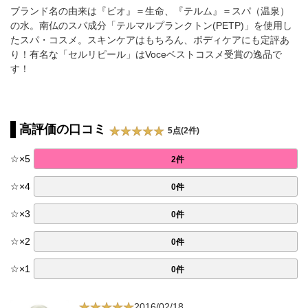
ブランド名の由来は『ビオ』＝生命、『テルム』＝スパ（温泉）
の水。南仏のスパ成分「テルマルプランクトン(PETP)」を使用し
たスパ・コスメ。スキンケアはもちろん、ボディケアにも定評あ
り！有名な「
セルリピール
」はVoceベストコスメ受賞の逸品で
す！
高評価の口コミ
5点(2件)
☆
×
5
2件
☆
×
4
0件
☆
×
3
0件
☆
×
2
0件
☆
×
1
0件
2016/02/18