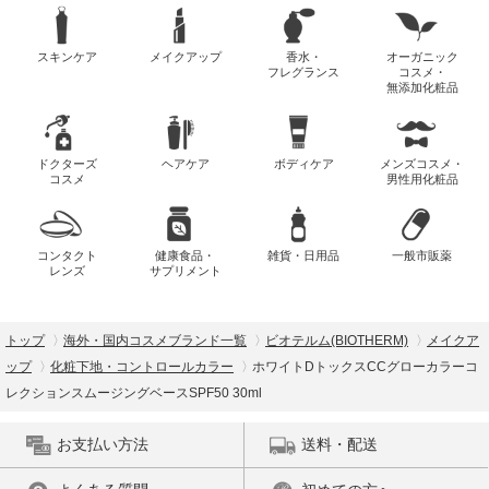
スキンケア
メイクアップ
香水・
オーガニック
フレグランス
コスメ・
無添加化粧品
ドクターズ
ヘアケア
ボディケア
メンズコスメ・
コスメ
男性用化粧品
コンタクト
健康食品・
雑貨・日用品
一般市販薬
レンズ
サプリメント
トップ
海外・国内コスメブランド一覧
ビオテルム(BIOTHERM)
メイクア
ップ
化粧下地・コントロールカラー
ホワイトDトックスCCグローカラーコ
レクションスムージングベースSPF50 30ml
お支払い方法
送料・配送