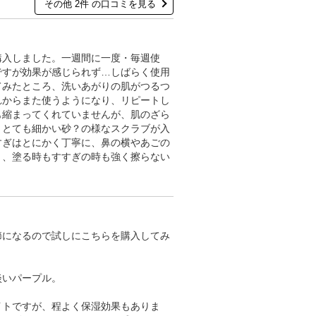
その他 2件 の口コミを見る
購入しました。一週間に一度・毎週使
ですが効果が感じられず…しばらく使用
てみたところ、洗いあがりの肌がつるつ
れからまた使うようになり、リピートし
も縮まってくれていませんが、肌のざら
。とても細かい砂？の様なスクラブが入
すぎはとにかく丁寧に、鼻の横やあごの
と、塗る時もすすぎの時も強く擦らない
節になるので試しにこちらを購入してみ
淡いパープル。
イトですが、程よく保湿効果もありま