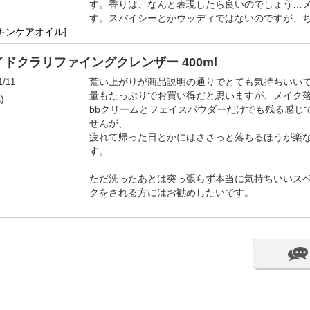
す。香りは、なんと表現したら良いのでしょう…
す。スパイシーとかウッディではないのですが、
キンケアオイル
]
ドクラリファイングクレンザー 400ml
1/11
荒い上がりが商品説明の通りでとても気持ちいい
量もたっぷりでお買い得だと思いますが、メイク
)
bbクリームとフェイスパウダーだけでも残る感じ
せんが、
疲れて帰った日とかにはささっと落ちるほうが楽
す。
ただ洗ったあとは突っ張らず本当に気持ちいいス
クをされる方にはお勧めしたいです。