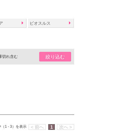
ア
ビオスルス
庫切れ含む
絞り込む
（1 - 3）を表示
< 前へ
1
次へ >