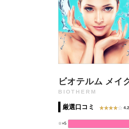
ビオテルム メイ
BIOTHERM
厳選口コミ
4.
☆
×
5