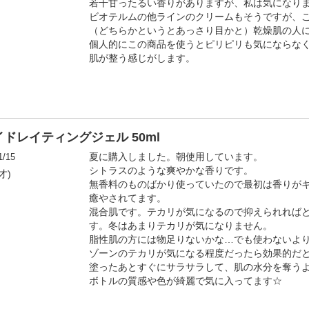
若干甘ったるい香りがありますが、私は気になり
ビオテルムの他ラインのクリームもそうですが、
（どちらかというとあっさり目かと）乾燥肌の人
個人的にこの商品を使うとピリピリも気にならな
肌が整う感じがします。
ドレイティングジェル 50ml
1/15
夏に購入しました。朝使用しています。
シトラスのような爽やかな香りです。
才)
無香料のものばかり使っていたので最初は香りが
癒やされてます。
混合肌です。テカリが気になるので抑えられれば
す。冬はあまりテカリが気になりません。
脂性肌の方には物足りないかな…でも使わないよ
ゾーンのテカリが気になる程度だったら効果的だ
塗ったあとすぐにサラサラして、肌の水分を奪う
ボトルの質感や色が綺麗で気に入ってます☆