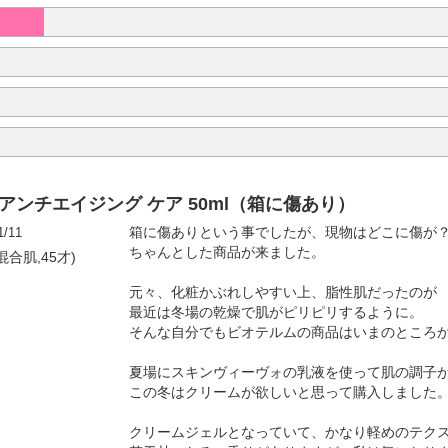
アンチエイジング ケア 50ml（箱に傷あり）
1/11
箱に傷ありという事でしたが、現物はどこに傷が
ちゃんとした商品が来ました。
混合肌,45才)
元々、化粧かぶれしやすい上、脂性肌だったのが
最近は冬場の乾燥で肌がピリピリするように。
そんな自分でもビオテルムの商品はいまのところ
夏場にスキンヴィーヴォの乳液を使って肌の調子
この冬はクリームが欲しいと思って購入しました
クリームジェルとなっていて、かなり軽めのテク