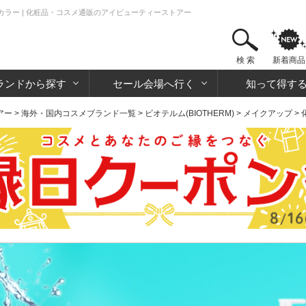
ルカラー | 化粧品・コスメ通販のアイビューティーストアー
検 索
新着商品
ランドから探す
セール会場へ行く
知って得す
アー
>
海外・国内コスメブランド一覧
>
ビオテルム(BIOTHERM)
>
メイクアップ
>