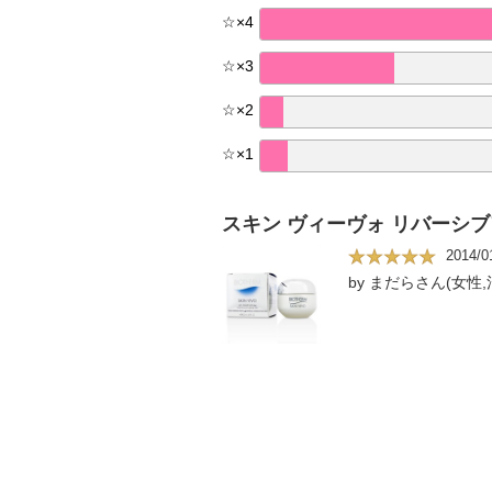
☆
×
4
☆
×
3
☆
×
2
☆
×
1
スキン ヴィーヴォ リバーシブ
2014/0
by まだらさん(女性,