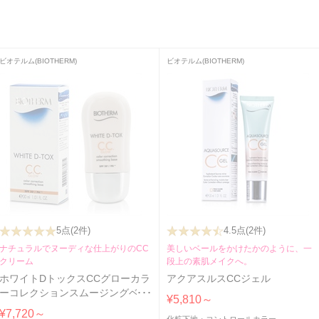
ビオテルム(BIOTHERM)
ビオテルム(BIOTHERM)
5点
(2件)
4.5点
(2件)
ナチュラルでヌーディな仕上がりのCC
美しいベールをかけたかのように、一
クリーム
段上の素肌メイクへ。
ホワイトDトックスCCグローカラ
アクアスルスCCジェル
ーコレクションスムージングベー
¥5,810～
スSPF50 30ml
¥7,720～