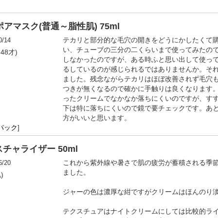
マスク(普通～脂性肌) 75ml
0/14
テカリと部分的な毛穴の開きをどうにかしたくて
い、チューブの三分の二くらいまで使ってみたの
,48才)
しなかったのですが、ある時ふと思い出して使っ
るしているのが感じられるではありませんか。そ
ました。残念ながらテカリはほぼ改善されず毛穴
つきが無くなるので確かに手触りは良くなります
ったクリームでなかなか落ちにくいのですが、す
下は特に落ちにくいので鏡で要チェックです。あ
方がいいと思います。
パック
]
ャライザー 50ml
6/20
これから紫外線や暑さで肌の疲労が蓄積される季
ました。
)
ジャーの色は濃厚な紺ですがクリームはほんのり
テクスチュアはナイトクリームにしては比較的ラ