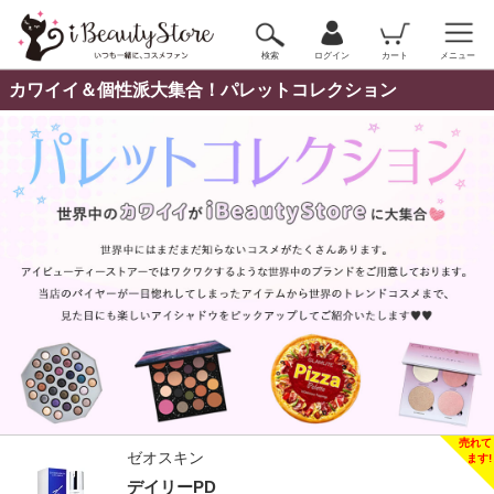
検索
ログイン
カート
メニュー
カワイイ＆個性派大集合！パレットコレクション
ゼオスキン
デイリーPD