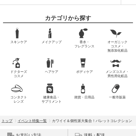
カテゴリから探す
スキンケア
メイクアップ
香水・
オーガニック
フレグランス
コスメ・
無添加化粧品
ドクターズ
ヘアケア
ボディケア
メンズコスメ・
コスメ
男性用化粧品
コンタクト
健康食品・
雑貨・日用品
一般市販薬
レンズ
サプリメント
トップ
イベント特集一覧
カワイイ＆個性派大集合！パレットコレクション
お支払い方法
送料・配送